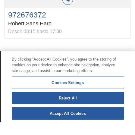
972676372
Robert Sans Haro
Desde 08:15 hasta 17:30
Contacto
|
Perfil del contratante
|
Reclamaciones
By clicking “Accept All Cookies”, you agree to the storing of
Línea Universal 900 203 203
|
Zona Privada Comisión de
cookies on your device to enhance site navigation, analyze
Prestaciones Especiales
|
Zona Privada Proveedor
site usage, and assist in our marketing efforts.
Sanitario
Cookies Settings
© Mutua Universal 2026 |
Mapa del sitio
|
Aviso legal
Reject All
|
Política de Protección de Datos
|
Politica de
cookies
Síguenos en:
𝕏
Accept All Cookies