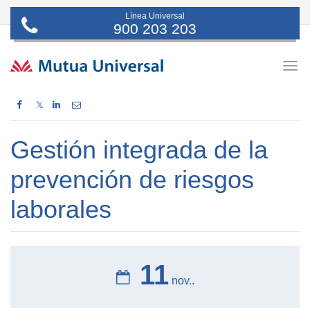
Línea Universal
900 203 203
Togg
navig
𝕏
Gestión integrada de la
prevención de riesgos
laborales
11
nov..