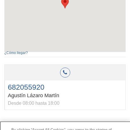
¿Cómo llegar?
682055920
Agustín Lázaro Martín
Desde 08:00 hasta 18:00
Contacto
|
Perfil del contratante
|
Reclamaciones
By clicking “Accept All Cookies”, you agree to the storing of