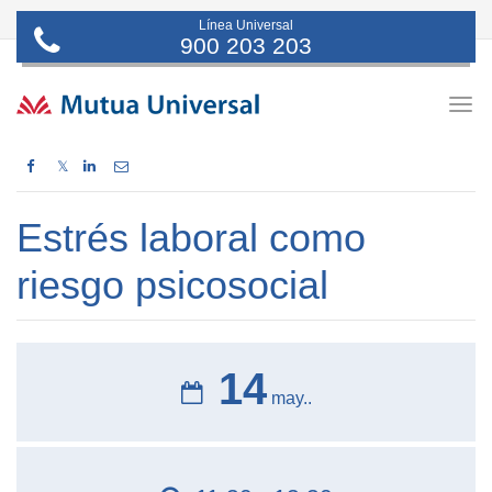
Línea Universal
900 203 203
Togg
navig
𝕏
Estrés laboral como
riesgo psicosocial
14
may..