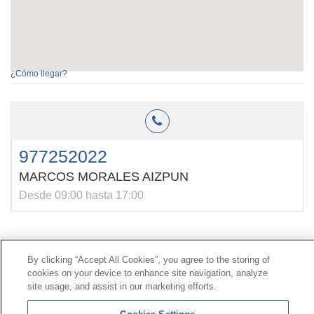
¿Cómo llegar?
977252022
MARCOS MORALES AIZPUN
Desde 09:00 hasta 17:00
Contacto
|
Perfil del contratante
|
Reclamaciones
By clicking “Accept All Cookies”, you agree to the storing of
Línea Universal 900 203 203
|
Zona Privada Comisión de
cookies on your device to enhance site navigation, analyze
Prestaciones Especiales
|
Zona Privada Proveedor
site usage, and assist in our marketing efforts.
Sanitario