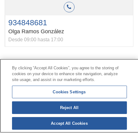
934848681
Olga Ramos González
Desde 09:00 hasta 17:00
Contacto
|
Perfil del contratante
|
Reclamaciones
By clicking “Accept All Cookies”, you agree to the storing of
Línea Universal 900 203 203
|
Zona Privada Comisión de
cookies on your device to enhance site navigation, analyze
Prestaciones Especiales
|
Zona Privada Proveedor
site usage, and assist in our marketing efforts.
Sanitario
Cookies Settings
© Mutua Universal 2026 |
Mapa del sitio
|
Aviso legal
Reject All
|
Política de Protección de Datos
|
Politica de
cookies
Síguenos en:
𝕏
Accept All Cookies