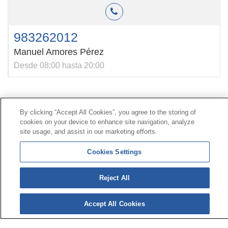
983262012
Manuel Amores Pérez
Desde 08:00 hasta 20:00
Contacto
|
Perfil del contratante
|
Reclamaciones
By clicking “Accept All Cookies”, you agree to the storing of
Línea Universal 900 203 203
|
Zona Privada Comisión de
cookies on your device to enhance site navigation, analyze
Prestaciones Especiales
|
Zona Privada Proveedor
site usage, and assist in our marketing efforts.
Sanitario
Cookies Settings
© Mutua Universal 2026 |
Mapa del sitio
|
Aviso legal
Reject All
|
Política de Protección de Datos
|
Politica de
cookies
Síguenos en:
𝕏
Accept All Cookies