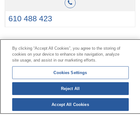
610 488 423
Contacto
|
Perfil del contratante
|
Reclamaciones
By clicking “Accept All Cookies”, you agree to the storing of
Línea Universal 900 203 203
|
Zona Privada Comisión de
cookies on your device to enhance site navigation, analyze
Prestaciones Especiales
|
Zona Privada Proveedor
site usage, and assist in our marketing efforts.
Sanitario
Cookies Settings
© Mutua Universal 2026 |
Mapa del sitio
|
Aviso legal
Reject All
|
Política de Protección de Datos
|
Politica de
cookies
Síguenos en:
Accept All Cookies
𝕏