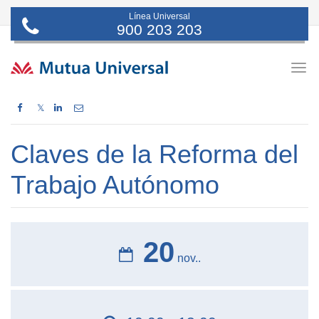
Línea Universal
900 203 203
Togg
navig
𝕏
Claves de la Reforma del
Trabajo Autónomo
20
nov..