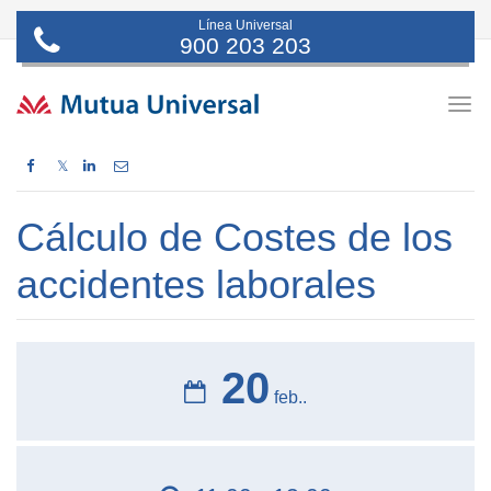
Línea Universal
900 203 203
Togg
navig
𝕏
Cálculo de Costes de los
accidentes laborales
20
feb..