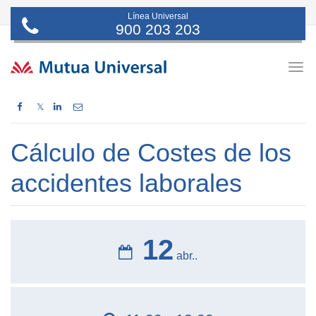
Línea Universal
900 203 203
Togg
navig
𝕏
Cálculo de Costes de los
accidentes laborales
12
abr..