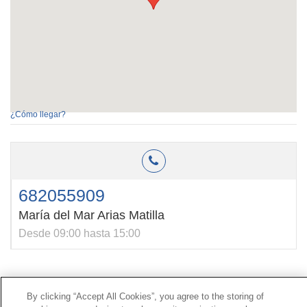
¿Cómo llegar?
682055909
María del Mar Arias Matilla
Desde 09:00 hasta 15:00
Contacto
|
Perfil del contratante
|
Reclamaciones
By clicking “Accept All Cookies”, you agree to the storing of
Línea Universal 900 203 203
|
Zona Privada Comisión de