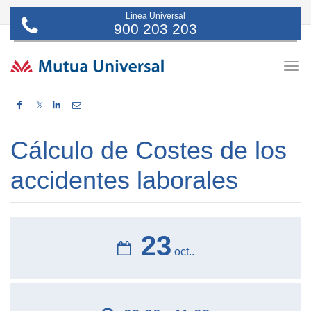
Línea Universal
900 203 203
Togg
navig
𝕏
Cálculo de Costes de los
accidentes laborales
23
oct..