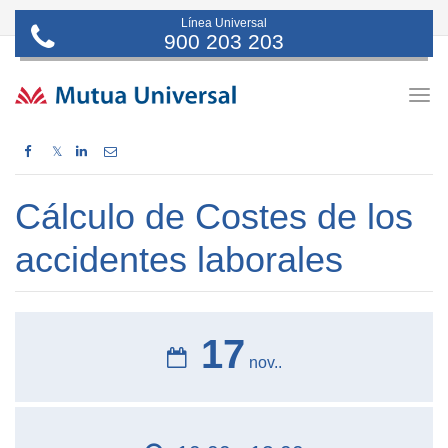
Línea Universal
900 203 203
Togg
navig
𝕏
Cálculo de Costes de los
accidentes laborales
17
nov..