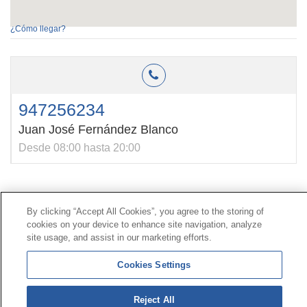
¿Cómo llegar?
947256234
Juan José Fernández Blanco
Desde 08:00 hasta 20:00
Contacto
|
Perfil del contratante
|
Reclamaciones
By clicking “Accept All Cookies”, you agree to the storing of
Línea Universal 900 203 203
|
Zona Privada Comisión de
cookies on your device to enhance site navigation, analyze
Prestaciones Especiales
|
Zona Privada Proveedor
site usage, and assist in our marketing efforts.
Sanitario
Cookies Settings
© Mutua Universal 2026 |
Mapa del sitio
|
Aviso legal
|
Política de Protección de Datos
|
Politica de
Reject All