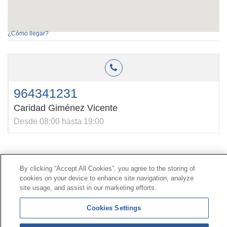
¿Cómo llegar?
964341231
Caridad Giménez Vicente
Desde 08:00 hasta 19:00
Contacto
|
Perfil del contratante
|
Reclamaciones
By clicking “Accept All Cookies”, you agree to the storing of
Línea Universal 900 203 203
|
Zona Privada Comisión de
cookies on your device to enhance site navigation, analyze
Prestaciones Especiales
|
Zona Privada Proveedor
site usage, and assist in our marketing efforts.
Sanitario
Cookies Settings
© Mutua Universal 2026 |
Mapa del sitio
|
Aviso legal