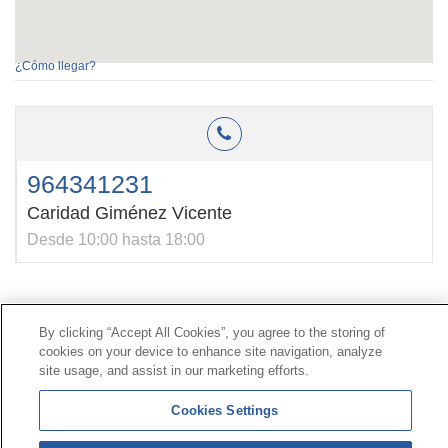
¿Cómo llegar?
964341231
Caridad Giménez Vicente
Desde 10:00 hasta 18:00
Contacto
|
Perfil del contratante
|
Reclamaciones
By clicking “Accept All Cookies”, you agree to the storing of
Línea Universal 900 203 203
|
Zona Privada Comisión de
cookies on your device to enhance site navigation, analyze
Prestaciones Especiales
|
Zona Privada Proveedor
site usage, and assist in our marketing efforts.
Sanitario
Cookies Settings
© Mutua Universal 2026 |
Mapa del sitio
|
Aviso legal