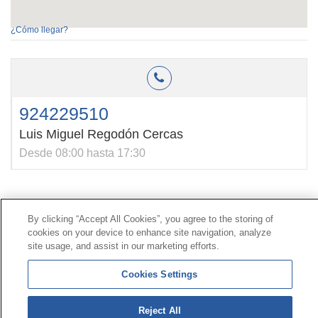
¿Cómo llegar?
924229510
Luis Miguel Regodón Cercas
Desde 08:00 hasta 17:30
Contacto
|
Perfil del contratante
|
Reclamaciones
By clicking “Accept All Cookies”, you agree to the storing of
Línea Universal 900 203 203
|
Zona Privada Comisión de
cookies on your device to enhance site navigation, analyze
Prestaciones Especiales
|
Zona Privada Proveedor
site usage, and assist in our marketing efforts.
Sanitario
Cookies Settings
© Mutua Universal 2026 |
Mapa del sitio
|
Aviso legal
|
Política de Protección de Datos
|
Politica de
Reject All