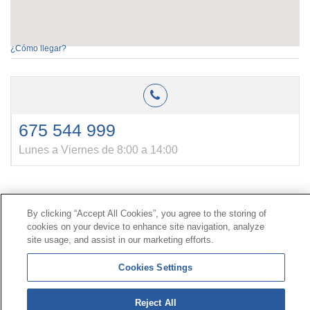
¿Cómo llegar?
675 544 999
Lunes a Viernes de 8:00 a 14:00
Contacto
|
Perfil del contratante
|
Reclamaciones
By clicking “Accept All Cookies”, you agree to the storing of
Línea Universal 900 203 203
|
Zona Privada Comisión de
cookies on your device to enhance site navigation, analyze
Prestaciones Especiales
|
Zona Privada Proveedor
site usage, and assist in our marketing efforts.
Sanitario
Cookies Settings
© Mutua Universal 2026 |
Mapa del sitio
|
Aviso legal
Reject All
|
Política de Protección de Datos
|
Politica de