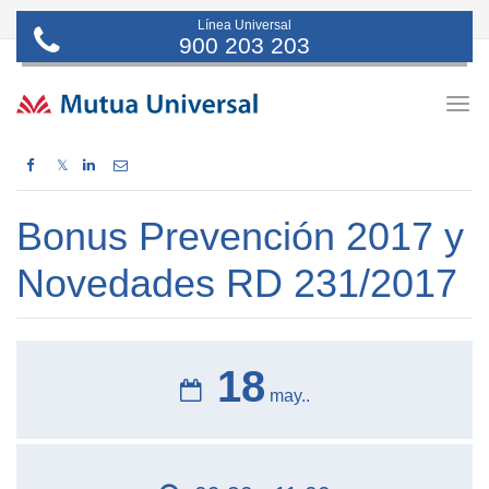
Línea Universal
900 203 203
Togg
navig
𝕏
Bonus Prevención 2017 y
Novedades RD 231/2017
18
may..