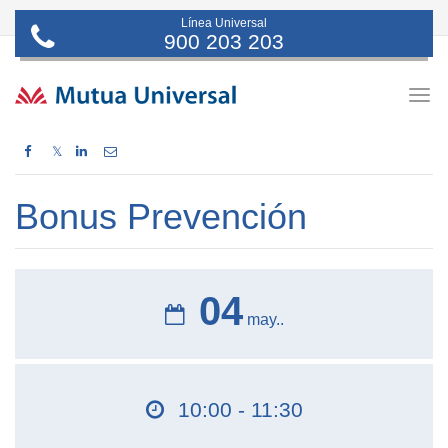
Línea Universal
900 203 203
Togg
navig
𝕏
Bonus Prevención
04
may..
10:00 - 11:30