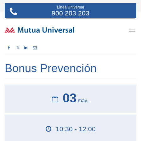
Línea Universal
900 203 203
Togg
navig
𝕏
Bonus Prevención
03
may..
10:30 - 12:00