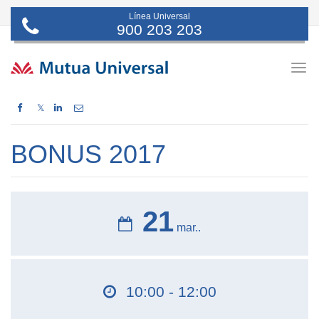
Línea Universal
900 203 203
Togg
navig
𝕏
BONUS 2017
21
mar..
10:00 - 12:00