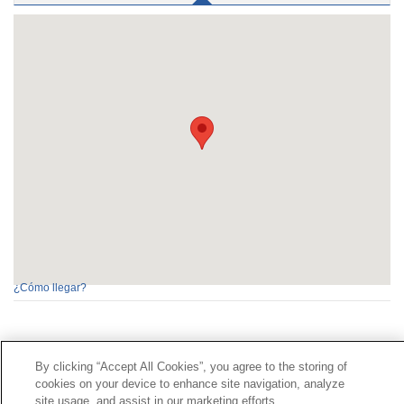
¿Cómo llegar?
Contacto
|
Perfil del contratante
|
Reclamaciones
By clicking “Accept All Cookies”, you agree to the storing of
Línea Universal 900 203 203
|
Zona Privada Comisión de
cookies on your device to enhance site navigation, analyze
Prestaciones Especiales
|
Zona Privada Proveedor
site usage, and assist in our marketing efforts.