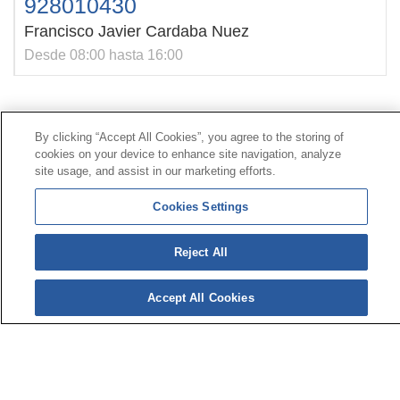
928010430
Francisco Javier Cardaba Nuez
Desde 08:00 hasta 16:00
Contacto
|
Perfil del contratante
|
Reclamaciones
By clicking “Accept All Cookies”, you agree to the storing of
Línea Universal 900 203 203
|
Zona Privada Comisión de
cookies on your device to enhance site navigation, analyze
Prestaciones Especiales
|
Zona Privada Proveedor
site usage, and assist in our marketing efforts.
Sanitario
Cookies Settings
© Mutua Universal 2026 |
Mapa del sitio
|
Aviso legal
Reject All
|
Política de Protección de Datos
|
Politica de
cookies
Síguenos en:
𝕏
Accept All Cookies