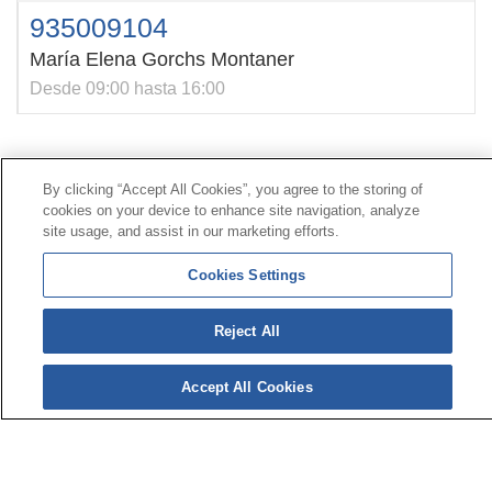
935009104
María Elena Gorchs Montaner
Desde 09:00 hasta 16:00
Contacto
|
Perfil del contratante
|
Reclamaciones
By clicking “Accept All Cookies”, you agree to the storing of
Línea Universal 900 203 203
|
Zona Privada Comisión de
cookies on your device to enhance site navigation, analyze
Prestaciones Especiales
|
Zona Privada Proveedor
site usage, and assist in our marketing efforts.
Sanitario
Cookies Settings
© Mutua Universal 2026 |
Mapa del sitio
|
Aviso legal
Reject All
|
Política de Protección de Datos
|
Politica de
cookies
Síguenos en:
𝕏
Accept All Cookies