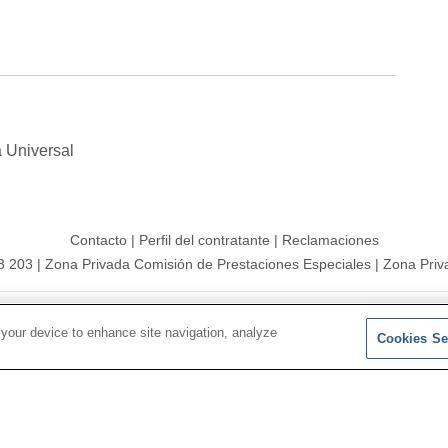
a Universal
Contacto
|
Perfil del contratante
|
Reclamaciones
3 203
|
Zona Privada Comisión de Prestaciones Especiales
|
Zona Priv
26 |
Mapa del sitio
|
Aviso legal
|
Política de Protección de Datos
 your device to enhance site navigation, analyze
Cookies Se
Síguenos en:
𝕏