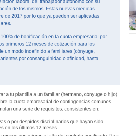
relación laboral del trabajador autónomo con su
tratación de los mismos. Estas nuevas medidas
bre de 2017 por lo que ya pueden ser aplicadas
iares.
 100% de bonificación en la cuota empresarial por
s primeros 12 meses de cotización para los
e un modo indefinido a familiares (cónyuge,
rientes por consanguinidad o afinidad, hasta
ar a tu plantilla a un familiar (hermano, cónyuge o hijo)
bre la cuota empresarial de contingencias comunes
plan una serie de requisitos, consistentes en:
as o por despidos disciplinarios que hayan sido
s en los últimos 12 meses.
 meses posteriores al alta del contrato bonificado. Para