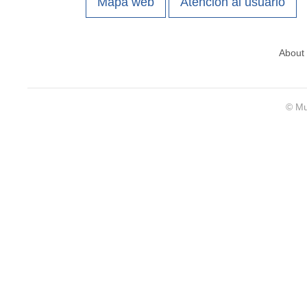
Mapa web
Atención al usuario
About
© Mu