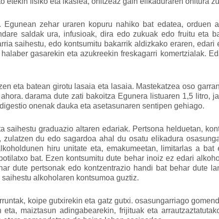
 etekin fisiko eta ikaslea, ohitzeaz gain elikaduraren ohitura 
. Egunean zehar uraren kopuru nahiko bat edatea, orduen a
ndare saldak ura, infusioak, dira edo zukuak edo fruitu eta b
ia saihestu, edo kontsumitu bakarrik aldizkako eraren, edari e
a halaber gasarekin eta azukreekin freskagarri komertzialak. 
zen eta batean girotu lasaia eta lasaia. Mastekatzea oso garran
ora. darama dute zati bakoitza Egunera listuaren 1,5 litro, ja
u, digestio onenak dauka eta asetasunaren sentipen gehiago.
 saihestu graduazio altaren edariak. Pertsona helduetan, ko
 zulatzen du edo sagardoa ahal du osatu elikadura osasungar
koholdunen hiru unitate eta, emakumeetan, limitarlas a bat 
botilatxo bat. Ezen kontsumitu dute behar inoiz ez edari al
ehar dute pertsonak edo kontzentrazio handi bat behar dute l
a saihestu alkoholaren kontsumoa guztiz.
rruntak, koipe gutxirekin eta gatz gutxi. osasungarriago gomenda
an eta, maiztasun adingabearekin, frijituak eta arrautzaztatut