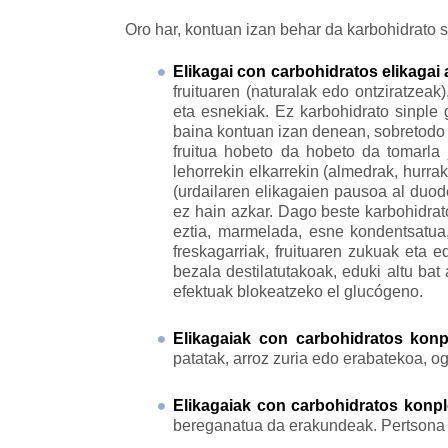
Oro har, kontuan izan behar da karbohidrato 
Elikagai con carbohidratos elikagai
fruituaren (naturalak edo ontziratzeak)
eta esnekiak. Ez karbohidrato sinple 
baina kontuan izan denean, sobretodo f
fruitua hobeto da hobeto da tomarla 
lehorrekin elkarrekin (almedrak, hurra
(urdailaren elikagaien pausoa al duod
ez hain azkar. Dago beste karbohidrat
eztia, marmelada, esne kondentsatua, 
freskagarriak, fruituaren zukuak eta
bezala destilatutakoak, eduki altu ba
efektuak blokeatzeko el glucógeno.
Elikagaiak con carbohidratos kon
patatak, arroz zuria edo erabatekoa, o
Elikagaiak con carbohidratos konpl
bereganatua da erakundeak. Pertsona 