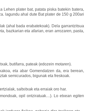
a Lehen plater bat, patata piska batekin batera,
tza. lagundu ahal dute Bat plater de 150 g 200ari
alak (ahal bada erabatekoak). Dela garrantzitsua
, bazkarian eta afarian, eran arrozaren, pasta,
txak, butifarra, pateak (edozein motaren).
txakoa, eta abar Gomendatzen da, era berean,
gaztak semicurados, bigunak eta freskoak.
rtzialak, saltxitxak eta erraiak oro har.
lmondoak, opil ontziratuak…). Lo etxean egiten