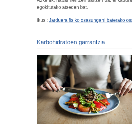
Azkenik, nabarmentzen sartzen da, elikadura 
egokitutako atseden bat.
ikusi:
Jarduera fisiko osasungarri baterako o
Karbohidratoen garrantzia