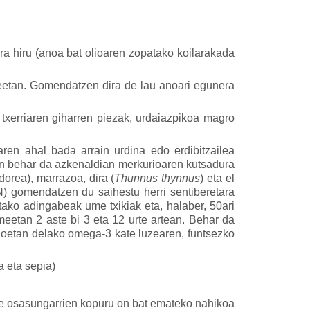
a hiru (anoa bat olioaren zopatako koilarakada
peetan. Gomendatzen dira de lau anoari egunera
, txerriaren giharren piezak, urdaiazpikoa magro
kiaren ahal bada arrain urdina edo erdibitzailea
izan behar da azkenaldian merkurioaren kutsadura
orea), marrazoa, dira (
Thunnus thynnus
) eta el
) gomendatzen du saihestu herri sentiberetara
ako adingabeak ume txikiak eta, halaber, 50ari
etan 2 aste bi 3 eta 12 urte artean. Behar da
doetan delako omega-3 kate luzearen, funtsezko
a eta sepia)
pe osasungarrien kopuru on bat emateko nahikoa