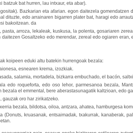
xi batzuk bat hurren, lau intxaur, eta abar).
egositak). Bazkarian eta afarian. egon daitezela gomendatzen d
al dituzte, edo arrainaren bigarren plater bat, haragi edo arrau
agusi bakoitzean. da
, pasta, arroza, lekaleak, kuskusa, la polenta, gosariaren zere
daitezen Gosaltzeko edo merendar, zereal edo ogiaren eran, eta
iak koipeen eduki altu batekin hurrengoak bezala:
aionesa, esnearen krema, izozkiak.
sada, salamia, mortadela, bizkarra embuchado, el bacón, saltxi
ala edo roqueforta, edo oso lehor, parmesanoa bezala, Man
in bezala el emmental, bere aberastasunagatik kaltzioan, edo 
en, gauzak oro har zirikatzeko.
xerria bezala, bildotsa, oiloa, antzara, ahatea, hamburgesa kome
ala (Donuts, kruasanak, entsaimadak, txakurrak, kanaberak, pa
etan.