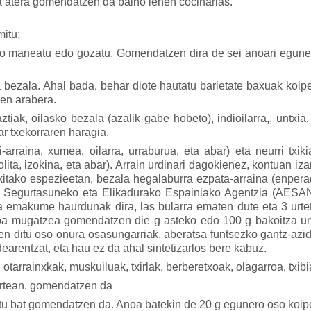
a atera gomendatzen da baino lehen cocinarlas.
mitu:
ko maneatu edo gozatu. Gomendatzen dira de sei anoari eguner
a bezala. Ahal bada, behar diote hautatu barietate baxuak koi
ren arabera.
tiak, oilasko bezala (azalik gabe hobeto), indioilarra,, untxia
ar txekorraren haragia.
i-arraina, xumea, oilarra, urraburua, eta abar) eta neurri txi
olita, izokina, eta abar). Arrain urdinari dagokienez, kontuan 
kitako espezieetan, bezala hegalaburra ezpata-arraina (enperad
en Segurtasuneko eta Elikadurako Espainiako Agentzia (AESAN
emakume haurdunak dira, las bularra ematen dute eta 3 urtet
a mugatzea gomendatzen die g asteko edo 100 g bakoitza ume
en ditu oso onura osasungarriak, aberatsa funtsezko
gantz-azi
earentzat, eta hau ez da ahal sintetizarlos bere kabuz.
otarrainxkak, muskuiluak, txirlak, berberetxoak, olagarroa, txibi
e artean. gomendatzen da
tu bat gomendatzen da. Anoa batekin de 20 g egunero oso koi