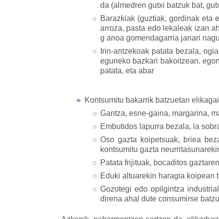
da (almedren gutxi batzuk bat, gut
Barazkiak (guztiak, gordinak eta 
arroza, pasta edo lekaleak izan ah
g anoa gomendagarria janari n
Irin-antzekoak patata bezala, ogia
eguneko bazkari bakoitzean. egon 
patata, eta abar
Kontsumitu bakarrik batzuetan elikaga
Gantza, esne-gaina, margarina, m
Embutidos lapurra bezala, la sobra
Oso gazta koipetsuak, briea bez
kontsumitu gazta neurritasunarek
Patata frijituak, bocaditos gaztar
Eduki altuarekin haragia koipean t
Gozotegi edo opilgintza industri
direna ahal dute consumirse batzu