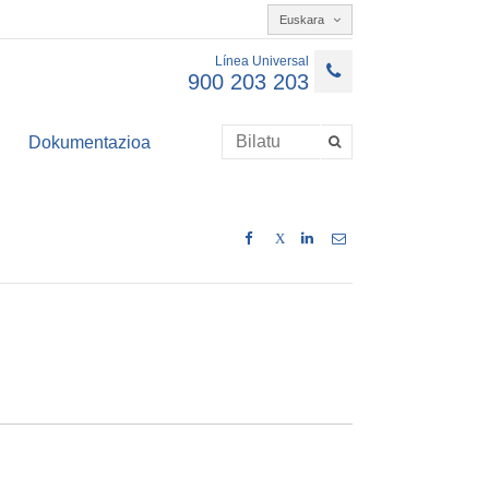
Euskara
Línea Universal
900 203 203
Dokumentazioa
X