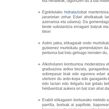
eta nerabeak, laguntzen du a bat hobeto
Egokitutako
hidratazio
bat mantentzea
janarietan zehar. Edari aholkatuak la
azenarioa eta udarea). Da gomendagarr
beste substantzia ernagarri batzuk et
litrori
Astiro jatea, elikagaiak ondo murtxikat
gutxienez murtxikatu gomendatzen da ah
pertsona bat listu gehiago irensten d
Alkoholaren kontsumoa moderatzea eta
graduazioa ardoa bezala, garagardoa,
sobrepasar biak edo egunera edari al
ulertzen du ardo-kopa edo garagardo-
edo lactan edo ibilgailu bat gidatu b
helduentzat aukera on bat izan ahal d
Erabili elikagaien bortxarako metodo a
parrilla, bortxak al papillote, bapore