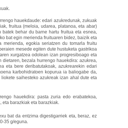
exuak.
urrengo hauekdaude: edari azukredunak, zukuak
iak, fruitua (meloia, udarea, platanoa, eta abar)
u batek behar du barne hartu fruitua eta esnea,
o bat egin merienda fruituaren bidez, baizik eta
 merienda, egokia seriatzen du tomarla fruitu
r beraien mesede egiten dute hustuketa gastrikoa
earen xurgatzea odolean izan progresiboago eta
n dietaren, bezala hurrengo hauekdira: azukrea,
tea eta bere deribatutakoak, azukrearekin edari
goena karbohidratoen kopurua ia baliogabe da,
 liokete saihesteko azukreak izan ahal dute eta
rengo hauekdira: pasta zuria edo erabatekoa,
, eta barazkiak eta barazkiak.
xu bat da entzima digestigarriek eta, beraz, ez
0-35 g/eguna.