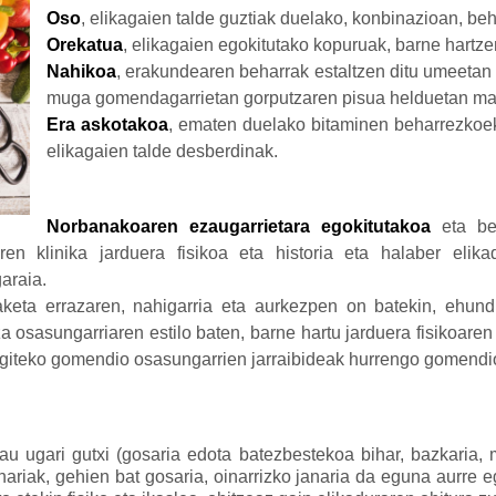
Oso
, elikagaien talde guztiak duelako, konbinazioan, be
Orekatua
, elikagaien egokitutako kopuruak, barne hartze
Nahikoa
, erakundearen beharrak estaltzen ditu umeeta
muga gomendagarrietan gorputzaren pisua helduetan m
Era askotakoa
, ematen duelako bitaminen beharrezkoek
elikagaien talde desberdinak.
Norbanakoaren ezaugarrietara egokitutakoa
eta ber
en klinika jarduera fisikoa eta historia eta halaber elikad
garaia.
aketa errazaren, nahigarria eta aurkezpen on batekin, ehundu
osasungarriaren estilo baten, barne hartu jarduera fisikoaren p
Egiteko gomendio osasungarrien jarraibideak hurrengo gomendio
u ugari gutxi (gosaria edota batezbestekoa bihar, bazkaria, me
ariak, gehien bat gosaria, oinarrizko janaria da eguna aurre