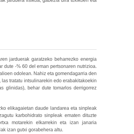
k jarduera fisikoa, gabezia dira toxikoen eta
zaren
jarduerak garatzeko beharrezko energia
r dute -% 60 del eman pertsonaren nutrizioa.
balioen odolean. Nahiz eta gomendagarria den
 las tratatu intsulinarekin edo erabakitakoekin
as glinidas), behar dute tomarlos derrigorrez
izko elikagaietan daude landarea eta sinpleak
zagutu karbohidrato sinpleak ematen dituzte
txa motarekin elkarrekin eta izan janaria
ak izan gutxi gorabehera altu.