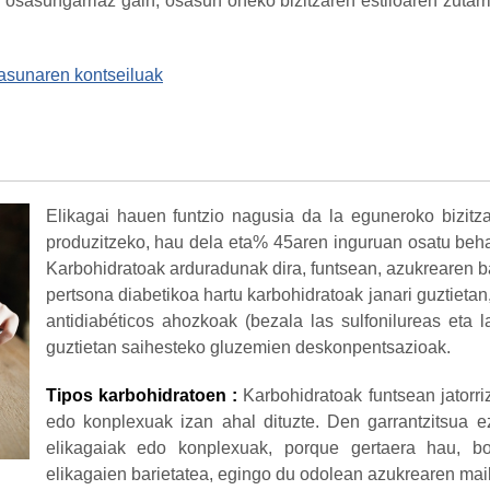
osasungarriaz gain, osasun oneko bizitzaren estiloaren zutarria
sasunaren kontseiluak
Elikagai hauen funtzio nagusia da la eguneroko bizit
produzitzeko, hau dela eta% 45aren inguruan osatu beha
Karbohidratoak arduradunak dira, funtsean, azukrearen 
pertsona diabetikoa hartu karbohidratoak janari guztietan,
antidiabéticos ahozkoak (bezala las sulfonilureas eta l
guztietan saihesteko gluzemien deskonpentsazioak.
T
ipos karbohidratoen
:
Karbohidratoak funtsean jatorr
edo konplexuak izan ahal dituzte. Den garrantzitsua e
elikagaiak edo konplexuak, porque gertaera hau, bor
elikagaien barietatea, egingo du odolean azukrearen mail