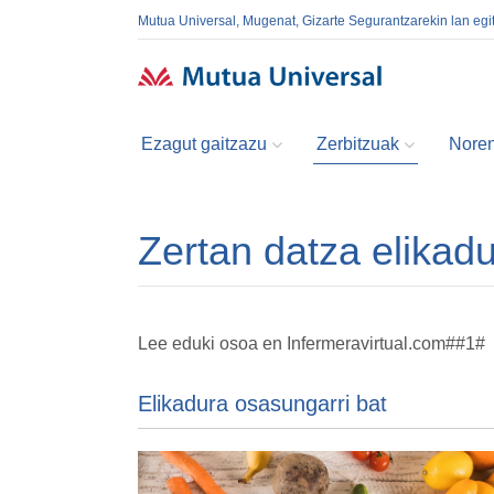
Mutua Universal, Mugenat, Gizarte Segurantzarekin lan egi
Ezagut gaitzazu
Zerbitzuak
Noren
Zertan datza elikad
Lee eduki osoa en Infermeravirtual.com##1#
Elikadura osasungarri bat