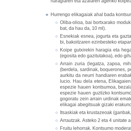
haragiaren eta azalaren ageriko koipe
Hurrengo elikagaiak ahal bada kontsu
Oliba-olioa, bai bortxarako modu
bat, da hau da, 10 ml).
Esnekiak esnea, jogurta eta gazt
bi, bakoitzaren ezinbesteko etapa
Koipe gutxirekin haragia eta hegaz
(egosita edo gazitutakoa), edo gih
Arrain zuria (legatza, zapoa, mih
(berdela, sardinak, boquerones, p
aurkitu da neurri handiaren eraba
lucio. Hau dela etena, Elikagai
espezie hauen kontsumoa, bezala 
espezie hauen guztizko kontsumo
gogoratu zein arrain urdinak emat
elikagai abegitsuak gizaki erakund
Itsaskiak eta krustazeoak (ganbak, 
Arrautzak. Asteko 2 eta 4 unitat
Fruitu lehorrak. Kontsumo modera