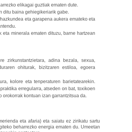
harrezko elikagai guztiak ematen dute.
n ditu baina gehiegikeriarik gabe.
n hazkundea eta garapena aukera emateko eta
antendu.
 eta minerala ematen dituzu, barne hartzean
e zirkunstantzietara, adina bezala, sexua,
uraren ohiturak, bizitzaren estiloa, egoera
ra, kolore eta tenperaturen barietatearekin.
raktika erregularra, atseden on bat, toxikoen
 orokorrak kontuan izan garrantzitsua da.
rienda eta afaria) eta saiatu ez zirikatu sartu
 egiteko beharrezko energia ematen du. Umeetan