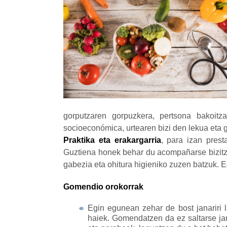
gorputzaren gorpuzkera, pertsona bakoitzar
socioeconómica, urtearen bizi den lekua eta 
Praktika eta erakargarria
, para izan prest
Guztiena honek behar du acompañarse bizitza 
gabezia eta ohitura higieniko zuzen batzuk. 
Gomendio orokorrak
Egin egunean zehar de bost janariri la
haiek. Gomendatzen da ez saltarse jan