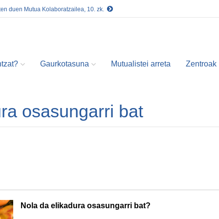
ten duen Mutua Kolaboratzailea, 10. zk.
tzat?
Gaurkotasuna
Mutualistei arreta
Zentroak
ura osasungarri bat
Nola da elikadura osasungarri bat?