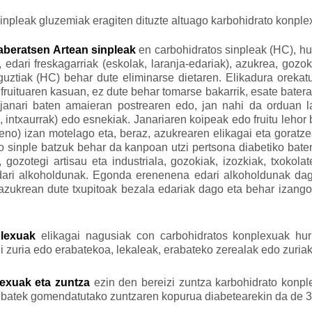
sinpleak gluzemiak eragiten dituzte altuago karbohidrato konpl
 aberatsen Artean sinpleak
en carbohidratos sinpleak (HC), h
, edari freskagarriak (eskolak, laranja-edariak), azukrea, gozok
guztiak (HC) behar dute eliminarse dietaren. Elikadura orekat
ruituaren kasuan, ez dute behar tomarse bakarrik, esate baterak
janari baten amaieran postrearen edo, jan nahi da orduan la
k, intxaurrak) edo esnekiak. Janariaren koipeak edo fruitu leho
eno) izan motelago eta, beraz, azukrearen elikagai eta goratz
o sinple batzuk behar da kanpoan utzi pertsona diabetiko bate
gozotegi artisau eta industriala, gozokiak, izozkiak, txokola
 edari alkoholdunak. Egonda erenenena edari alkoholdunak da
t azukrean dute txupitoak bezala edariak dago eta behar izango
plexuak
elikagai nagusiak con carbohidratos konplexuak hur
gi zuria edo erabatekoa, lekaleak, erabateko zerealak edo zuriak
exuak eta zuntza
ezin den bereizi zuntza karbohidrato konple
batek gomendatutako zuntzaren kopurua diabetearekin da de 3