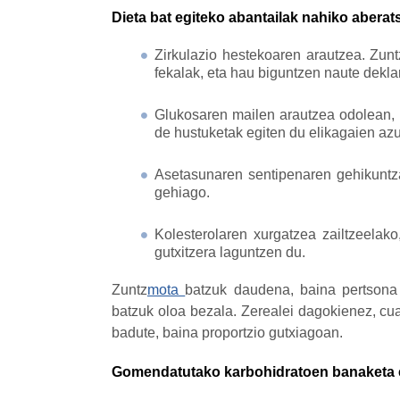
Dieta bat egiteko abantailak nahiko abera
Zirkulazio hestekoaren arautzea. Zu
fekalak, eta hau biguntzen naute dekla
Glukosaren mailen arautzea odolean, z
de hustuketak egiten du elikagaien az
Asetasunaren sentipenaren gehikuntza
gehiago.
Kolesterolaren xurgatzea zailtzeelak
gutxitzera laguntzen du.
Zuntz
mota
batzuk daudena, baina pertsona b
batzuk oloa bezala. Zerealei dagokienez, cua
badute, baina proportzio gutxiagoan.
Gomendatutako karbohidratoen banaketa e