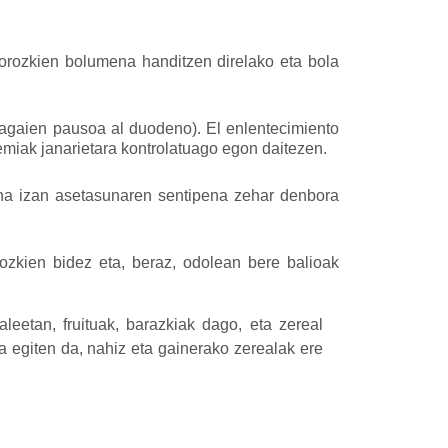
orozkien bolumena handitzen direlako eta bola
kagaien pausoa al duodeno). El enlentecimiento
emiak janarietara kontrolatuago egon daitezen.
ona izan asetasunaren sentipena zehar denbora
ozkien bidez eta, beraz, odolean bere balioak
leetan, fruituak, barazkiak dago, eta zereal
a egiten da, nahiz eta gainerako zerealak ere