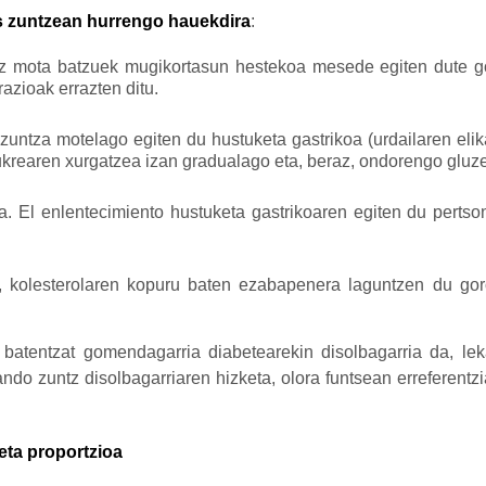
ts zuntzean hurrengo hauekdira
:
ntz mota batzuek mugikortasun hestekoa mesede egiten dute g
razioak errazten ditu.
untza motelago egiten du hustuketa gastrikoa (urdailaren eli
ukrearen xurgatzea izan gradualago eta, beraz, ondorengo gluz
. El enlentecimiento hustuketa gastrikoaren egiten du perts
o, kolesterolaren kopuru baten ezabapenera laguntzen du gor
atentzat gomendagarria diabetearekin disolbagarria da, leka
ndo zuntz disolbagarriaren hizketa, olora funtsean erreferentzi
ta proportzioa