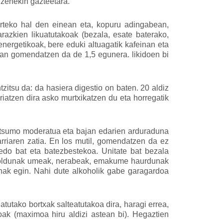
zuzenekin gazteetara.
rteko hal den einean eta, kopuru adingabean,
arazkien likuatutakoak (bezala, esate baterako,
nergetikoak, bere eduki altuagatik kafeinan eta
Edan gomendatzen da de 1,5 egunera. likidoen bi
tzitsu da: da hasiera digestio on baten. 20 aldiz
riatzen dira asko murtxikatzen du eta horregatik
ntsumo moderatua eta bajan edarien arduraduna
riaren zatia. En los mutil, gomendatzen da ez
edo bat eta batezbestekoa. Unitate bat bezala
koholdunak umeak, nerabeak, emakume haurdunak
anak egin. Nahi dute alkoholik gabe garagardoa
tutako bortxak salteatutakoa dira, haragi errea,
akoak (maximoa hiru aldizi astean bi). Hegaztien