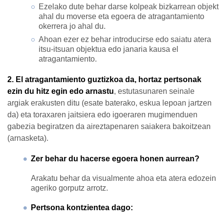
Ezelako dute behar darse kolpeak bizkarrean objek
ahal du moverse eta egoera de atragantamiento
okerrera jo ahal du.
Ahoan ezer ez behar introducirse edo saiatu atera
itsu-itsuan objektua edo janaria kausa el
atragantamiento.
2. El atragantamiento guztizkoa da, hortaz pertsonak
ezin du hitz egin edo arnastu
, estutasunaren seinale
argiak erakusten ditu (esate baterako, eskua lepoan jartzen
da) eta toraxaren jaitsiera edo igoeraren mugimenduen
gabezia begiratzen da aireztapenaren saiakera bakoitzean
(arnasketa).
Zer behar du hacerse egoera honen aurrean?
Arakatu behar da visualmente ahoa eta atera edozein
ageriko gorputz arrotz.
Pertsona kontzientea dago: