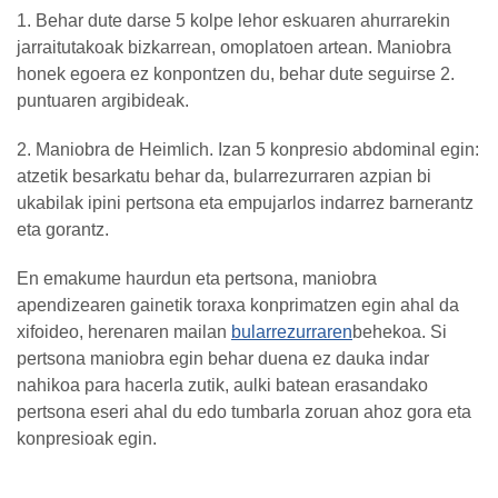
1. Behar dute darse 5 kolpe lehor eskuaren ahurrarekin
jarraitutakoak bizkarrean, omoplatoen artean. Maniobra
honek egoera ez konpontzen du, behar dute seguirse 2.
puntuaren argibideak.
2. Maniobra de Heimlich. Izan 5 konpresio abdominal egin:
atzetik besarkatu behar da, bularrezurraren azpian bi
ukabilak ipini pertsona eta empujarlos indarrez barnerantz
eta gorantz.
En emakume haurdun eta pertsona, maniobra
apendizearen gainetik toraxa konprimatzen egin ahal da
xifoideo, herenaren mailan
bularrezurraren
behekoa. Si
pertsona maniobra egin behar duena ez dauka indar
nahikoa para hacerla zutik, aulki batean erasandako
pertsona eseri ahal du edo tumbarla zoruan ahoz gora eta
konpresioak egin.