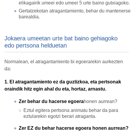
elikagairik umeei edo umeei 5 urte baino gutxiagoko.
Gertatzekotan atragantamiento, behar du mantenerse
barealdia.
Jokaera umeetan urte bat baino gehiagoko
edo pertsona helduetan
Normalean, el atragantamiento bi egoerarekin aurkezten
da:
1. El atragantamiento ez da guztizkoa, eta pertsonak
oraindik hitz egin ahal du eta, hortaz, arnastu.
Zer behar du hacerse egoera
honen aurrean?
Eztul egitera pertsona animatu behar da para
eztularekin egotzi berari atraganta.
Zer EZ du behar hacerse egoera honen aurrean?