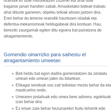
oraindik ez dute murtxikatzen zuzenki eta ahal dute
tragarse janari handien zatiak. Arnasketako bideak trabatu
ahal dituzte gaineren, objektu txikiak ahoan jartzen dira.
Eren behar du tenerse oraindik haurtxoen isladak eta
defentsa-mekanismoak heldugabeak dira kontuan. Hau,
bereziki zaurgarriak egiten ditu egoera bat pairatzera de
atragantamiento.
Gomendio oinarrizko para saihestu el
atragantamiento umeetan
Beti heldu bat egon dadila gomendatzen da zelatatu
umeari edo umeari jaten du bitartean.
Elikagai sendoak oso zati txikietan moztu behar da eta
masticarlos ondo.
Umearen jostailuak edo umea bere adinera. egokituak
izan behar dira
Ez eman zaie behar hezurrarekin fruitu lehorrik edo