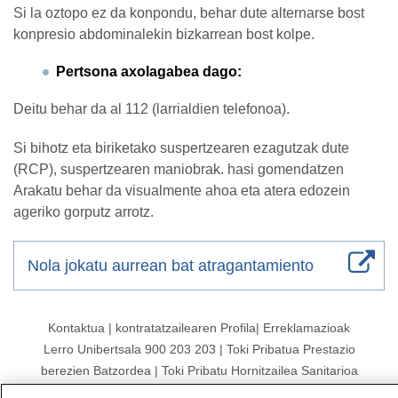
Si la oztopo ez da konpondu, behar dute alternarse bost
konpresio abdominalekin bizkarrean bost kolpe.
Pertsona axolagabea dago:
Deitu behar da al 112 (larrialdien telefonoa).
Si bihotz eta biriketako suspertzearen ezagutzak dute
(RCP), suspertzearen maniobrak. hasi gomendatzen
Arakatu behar da visualmente ahoa eta atera edozein
ageriko gorputz arrotz.
Nola jokatu aurrean bat atragantamiento
Kontaktua
|
kontratatzailearen
Profila|
Erreklamazioak
Lerro Unibertsala 900 203 203
|
Toki Pribatua Prestazio
berezien Batzordea
|
Toki Pribatu Hornitzailea Sanitarioa