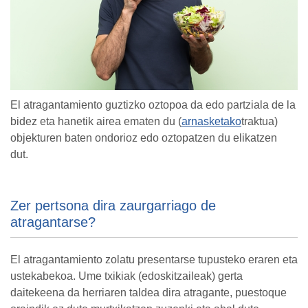
El atragantamiento guztizko oztopoa da edo partziala de la
bidez eta hanetik airea ematen du (
arnasketako
traktua)
objekturen baten ondorioz edo oztopatzen du elikatzen
dut.
Zer pertsona dira zaurgarriago de
atragantarse?
El atragantamiento zolatu presentarse tupusteko eraren eta
ustekabekoa. Ume txikiak (edoskitzaileak) gerta
daitekeena da herriaren taldea dira atragante, puestoque