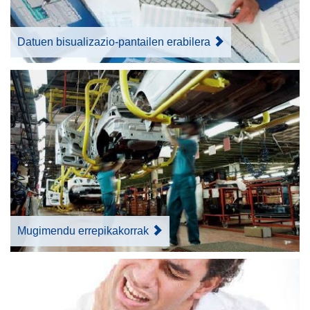
Datuen bisualizazio-pantailen erabilera
Mugimendu errepikakorrak