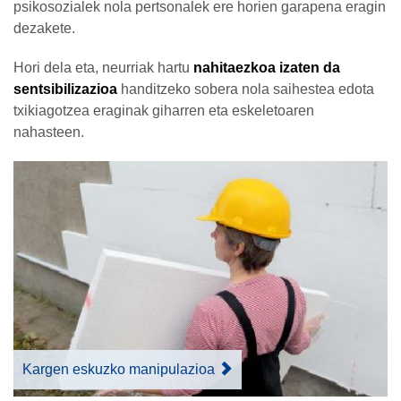
psikosozialek nola pertsonalek ere horien garapena eragin
dezakete.
Hori dela eta, neurriak hartu
nahitaezkoa izaten da
sentsibilizazioa
handitzeko sobera nola saihestea edota
txikiagotzea eraginak giharren eta eskeletoaren
nahasteen.
Kargen eskuzko manipulazioa