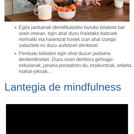
Egila jarduerak identifikatzeko
buruko bilaketa bat
orain etxean
. egin ahal duzu Haietako batzuek
normalki eta haientzat horiek izan ahal izango
zaituztete ez duzu aurkitzen denbora!
Pentsatu txikiekin egin ahal duzun jarduera
desberdinetan. Duzu orain denbora gehiago:
eskulanak, janaria prestatzen du, eraikuntzak, ariketa,
mahai-jokoak…
Lantegia de mindfulness