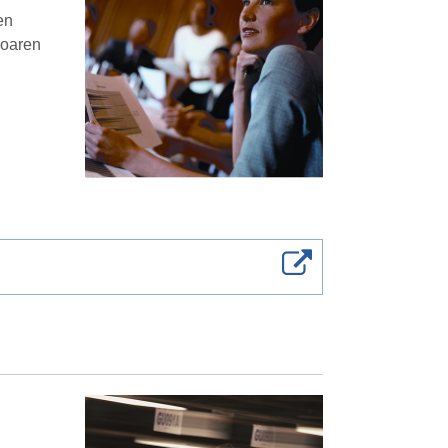
en
koaren