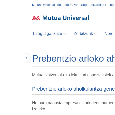
Mutua Universal, Mugenat, Gizarte Segurantzarekin lan egi
Ezagut gaitzazu
Zerbitzuak
Noren
Prebentzio arloko ah
Itzuli
Mutua Universal-eko teknikari espezialistek ah
Prebentzio arloko aholkularitza gene
Helburu nagusia enpresa elkarkideen buruen 
izateko.