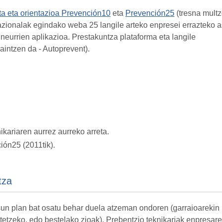
eta eta orientazioa Prevención10
eta
Prevención25
(tresna mult
azionalak egindako weba 25 langile arteko enpresei errazteko 
neurrien aplikazioa. Prestakuntza plataforma eta langile
intzen da - Autoprevent).
ikariaren aurrez aurreko arreta.
ión25 (2011tik).
tza
un plan bat osatu behar duela atzeman ondoren (garraioarekin l
etzeko, edo bestelako zioak), Prebentzio teknikariak enpresarek