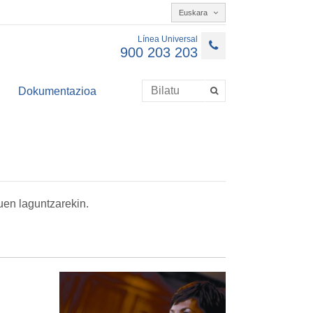
Euskara
Línea Universal
900 203 203
Dokumentazioa
tuen laguntzarekin.