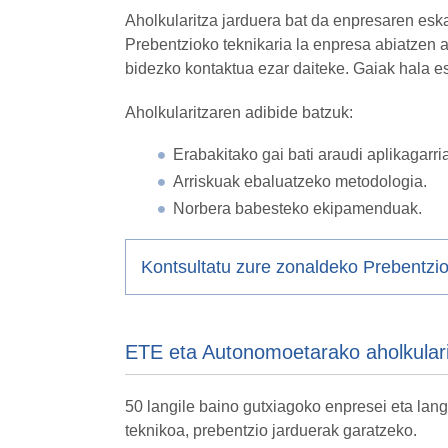
Aholkularitza jarduera bat da enpresaren esk
Prebentzioko teknikaria la enpresa abiatzen 
bidezko kontaktua ezar daiteke. Gaiak hala e
Aholkularitzaren adibide batzuk:
Erabakitako gai bati araudi aplikagarri
Arriskuak ebaluatzeko metodologia.
Norbera babesteko ekipamenduak.
Kontsultatu zure zonaldeko Prebentzio
ETE eta Autonomoetarako aholkular
50 langile baino gutxiagoko enpresei eta la
teknikoa, prebentzio jarduerak garatzeko.