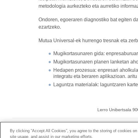
metodologia aurkezteko eta aurretiko informaz
Ondoren, egoeraren diagnostiko bat egiten da
ezartzeko.
Mutua Universal-ek hurrengo tresnak eta zerbi
Mugikortasunaren gida: enpresaburuar
Mugikortasunaren planen lanketan ahol
Hedapen prozesua: enpresari aholkular
integratu eta beraren aplikazioan. aritu
Laguntza materialak: laguntzaren karte
Lerro Unibertsala 9
© 2026ko Universal
By clicking “Accept All Cookies”, you agree to the storing of cookies on
site usage, and assist in our marketing efforts.