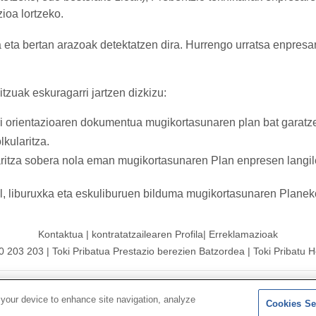
ioa lortzeko.
 eta bertan arazoak detektatzen dira. Hurrengo urratsa enpresar
tzuak eskuragarri jartzen dizkizu:
i orientazioaren dokumentua mugikortasunaren plan bat garatz
kularitza.
itza sobera nola eman mugikortasunaren Plan enpresen langile
l, liburuxka eta eskuliburuen bilduma mugikortasunaren Planeko
Kontaktua
|
kontratatzailearen
Profila|
Erreklamazioak
00 203 203
|
Toki Pribatua Prestazio berezien Batzordea
|
Toki Pribatu H
 Mutua|
Gunearen mapa
|
Legezko abisua
|
Datu-babesaren
Politi
 your device to enhance site navigation, analyze
Cookies Se
Jarraitu bertan:
X