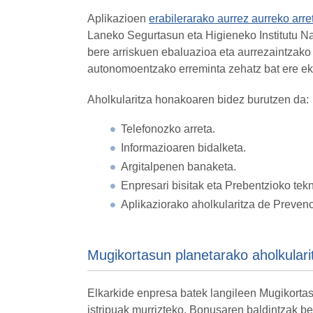
Aplikazioen
erabilerarako aurrez aurreko arr
Laneko Segurtasun eta Higieneko Institutu N
bere arriskuen ebaluazioa eta aurrezaintzako 
autonomoentzako erreminta zehatz bat ere eka
Aholkularitza honakoaren bidez burutzen da:
Telefonozko arreta.
Informazioaren bidalketa.
Argitalpenen banaketa.
Enpresari bisitak eta Prebentzioko tekn
Aplikaziorako aholkularitza de Prevenc
Mugikortasun planetarako aholkulari
Elkarkide enpresa batek langileen Mugikortas
istripuak murrizteko, Bonusaren baldintzak bet