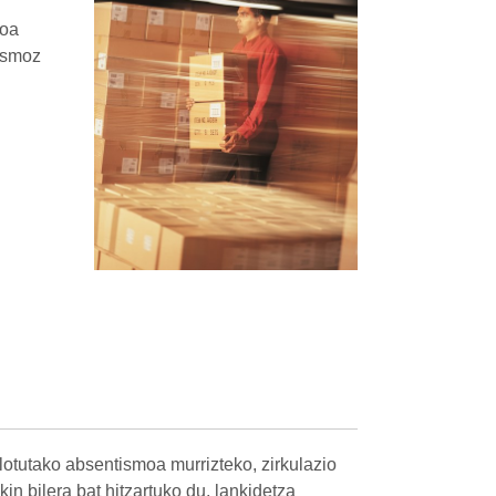
zoa
asmoz
otutako absentismoa murrizteko, zirkulazio
in bilera bat hitzartuko du, lankidetza