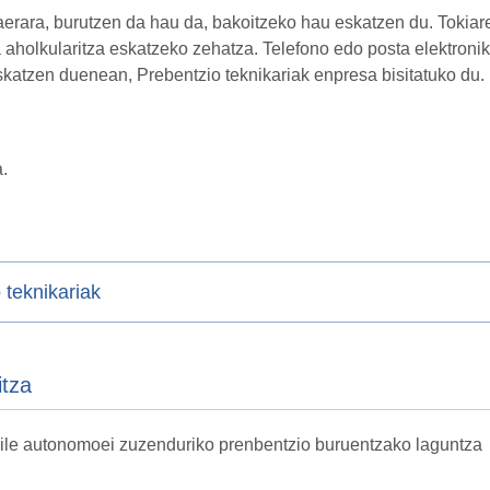
aerara, burutzen da hau da, bakoitzeko hau eskatzen du. Tokiar
a aholkularitza eskatzeko zehatza. Telefono edo posta elektroni
skatzen duenean, Prebentzio teknikariak enpresa bisitatuko du.
a.
 teknikariak
itza
ngile autonomoei zuzenduriko prenbentzio buruentzako laguntza