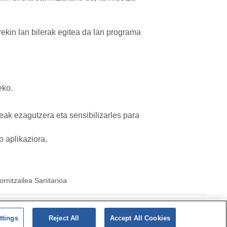
ekin lan bilerak egitea da lan programa
eko.
ak ezagutzera eta sensibilizarles para
 aplikaziora.
ornitzailea Sanitarioa
ka|
cookieen
Politika
ttings
Reject All
Accept All Cookies