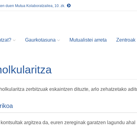
ten duen Mutua Kolaboratzailea, 10. zk.
tzat?
Gaurkotasuna
Mutualistei arreta
Zentroak
olkularitza
olkularitza zerbitzuak eskaintzen dituzte, arlo zehatzetako adi
rikoa
kontsultak argitzea da, euren zereginak garatzen lagundu ahal