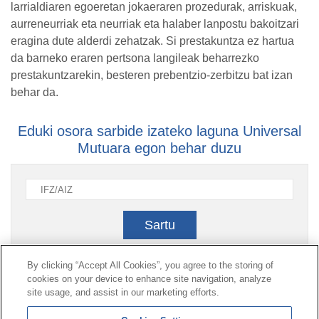
larrialdiaren egoeretan jokaeraren prozedurak, arriskuak,
aurreneurriak eta neurriak eta halaber lanpostu bakoitzari
eragina dute alderdi zehatzak. Si prestakuntza ez hartua
da barneko eraren pertsona langileak beharrezko
prestakuntzarekin, besteren prebentzio-zerbitzu bat izan
behar da.
Eduki osora sarbide izateko laguna Universal
Mutuara egon behar duzu
Sartu
By clicking “Accept All Cookies”, you agree to the storing of
cookies on your device to enhance site navigation, analyze
Kontaktua
|
kontratatzailearen
Profila|
Erreklamazioak
site usage, and assist in our marketing efforts.
Lerro Unibertsala 900 203 203
|
Toki Pribatua Prestazio