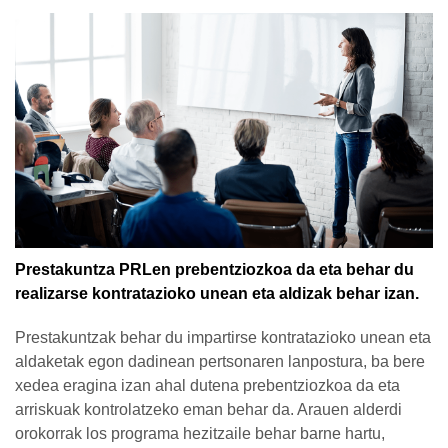
Prestakuntza PRLen prebentziozkoa da eta behar du
realizarse kontratazioko unean eta aldizak behar izan.
Prestakuntzak behar du impartirse kontratazioko unean eta
aldaketak egon dadinean pertsonaren lanpostura, ba bere
xedea eragina izan ahal dutena prebentziozkoa da eta
arriskuak kontrolatzeko eman behar da. Arauen alderdi
orokorrak los programa hezitzaile behar barne hartu,