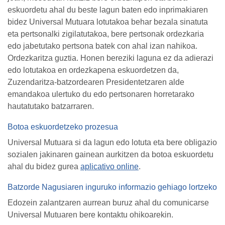
eskuordetu ahal du beste lagun baten edo inprimakiaren
bidez Universal Mutuara lotutakoa behar bezala sinatuta
eta pertsonalki zigilatutakoa, bere pertsonak ordezkaria
edo jabetutako pertsona batek con ahal izan nahikoa.
Ordezkaritza guztia. Honen bereziki laguna ez da adierazi
edo lotutakoa en ordezkapena eskuordetzen da,
Zuzendaritza-batzordearen Presidentetzaren alde
emandakoa ulertuko du edo pertsonaren horretarako
hautatutako batzarraren.
Botoa eskuordetzeko prozesua
Universal Mutuara si da lagun edo lotuta eta bere obligazio
sozialen jakinaren gainean aurkitzen da botoa eskuordetu
ahal du bidez gurea
aplicativo online
.
Batzorde Nagusiaren inguruko informazio gehiago lortzeko
Edozein zalantzaren aurrean buruz ahal du comunicarse
Universal Mutuaren bere kontaktu ohikoarekin.