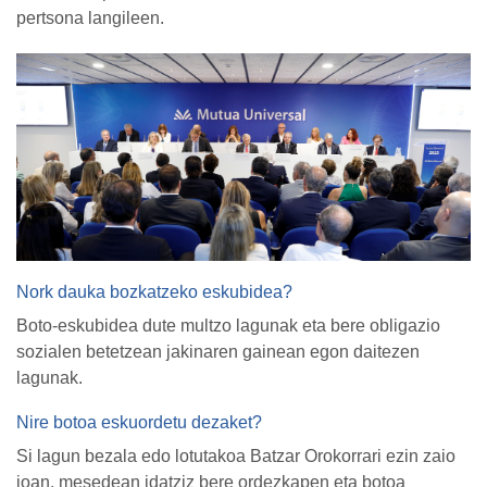
pertsona langileen.
Nork dauka bozkatzeko eskubidea?
Boto-eskubidea dute multzo lagunak eta bere obligazio
sozialen betetzean jakinaren gainean egon daitezen
lagunak.
Nire botoa eskuordetu dezaket?
Si lagun bezala edo lotutakoa Batzar Orokorrari ezin zaio
joan, mesedean idatziz bere ordezkapen eta botoa