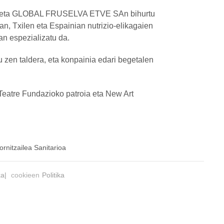
uen eta GLOBAL FRUSELVA ETVE SAn bihurtu
n, Txilen eta Espainian nutrizio-elikagaien
n espezializatu da.
taldera, eta konpainia edari begetalen
Teatre Fundazioko patroia eta New Art
ornitzailea Sanitarioa
ka|
cookieen
Politika