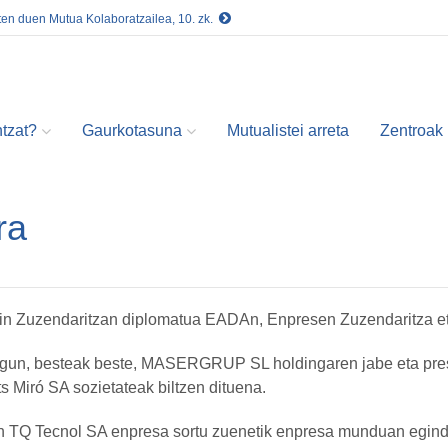
ten duen Mutua Kolaboratzailea, 10. zk.
tzat?
Gaurkotasuna
Mutualistei arreta
Zentroak
ra
in Zuzendaritzan diplomatua EADAn, Enpresen Zuzendaritza et
gun, besteak beste, MASERGRUP SL holdingaren jabe eta presi
s Miró SA sozietateak biltzen dituena.
 TQ Tecnol SA enpresa sortu zuenetik enpresa munduan eginda