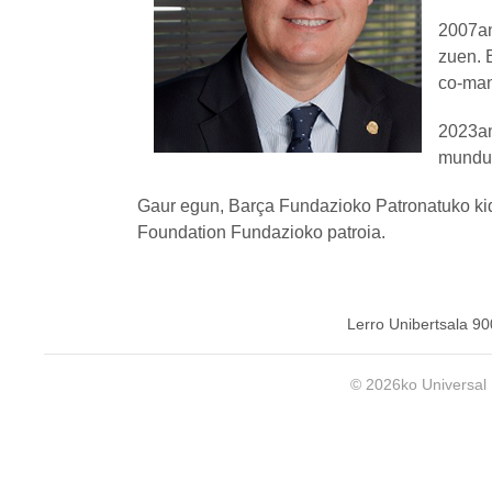
2007an
zuen. 
co-man
2023an
mundua
Gaur egun, Barça Fundazioko Patronatuko kid
Foundation Fundazioko patroia.
Lerro Unibertsala 9
© 2026ko Universal