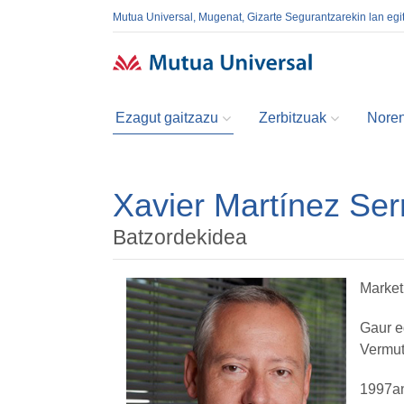
Mutua Universal, Mugenat, Gizarte Segurantzarekin lan egi
Ezagut gaitzazu
Zerbitzuak
Noren
Xavier Martínez Ser
Batzordekidea
Market
Gaur e
Vermut
1997an