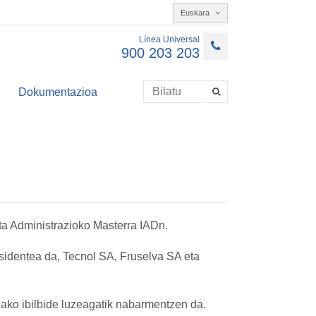
Euskara
Línea Universal
900 203 203
Dokumentazioa
a Administrazioko Masterra IADn.
dentea da, Tecnol SA, Fruselva SA eta
ko ibilbide luzeagatik nabarmentzen da.