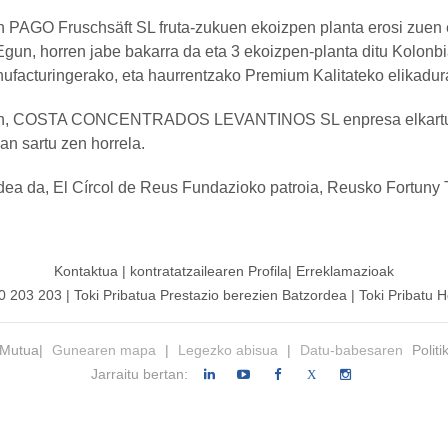
 PAGO Fruschsäft SL fruta-zukuen ekoizpen planta erosi z
Egun, horren jabe bakarra da eta 3 ekoizpen-planta ditu Kolonbia
ufacturingerako, eta haurrentzako Premium Kalitateko elikadura
, COSTA CONCENTRADOS LEVANTINOS SL enpresa elkartu zen 
n sartu zen horrela.
ea da, El Círcol de Reus Fundazioko patroia, Reusko Fortuny 
Kontaktua
|
kontratatzailearen
Profila|
Erreklamazioak
00 203 203
|
Toki Pribatua Prestazio berezien Batzordea
|
Toki Pribatu H
 Mutua|
Gunearen mapa
|
Legezko abisua
|
Datu-babesaren
Politi
Jarraitu bertan:
X