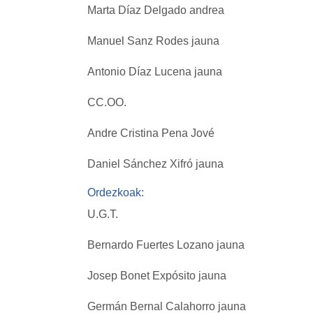
Marta Díaz Delgado andrea
Manuel Sanz Rodes jauna
Antonio Díaz Lucena jauna
CC.OO.
Andre Cristina Pena Jové
Daniel Sánchez Xifró jauna
Ordezkoak:
U.G.T.
Bernardo Fuertes Lozano jauna
Josep Bonet Expósito jauna
Germán Bernal Calahorro jauna