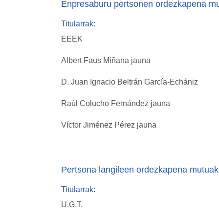
Enpresaburu pertsonen ordezkapena mu
Titularrak:
EEEK
Albert Faus Miñana jauna
D. Juan Ignacio Beltrán García-Echániz
Raúl Colucho Fernández jauna
Víctor Jiménez Pérez jauna
Pertsona langileen ordezkapena mutuak
Titularrak:
U.G.T.