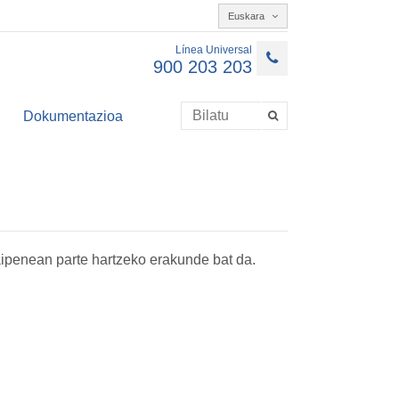
Euskara
Línea Universal
900 203 203
Dokumentazioa
aipenean parte hartzeko erakunde bat da.