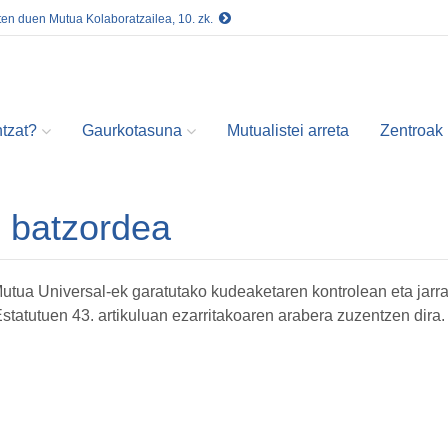
ten duen Mutua Kolaboratzailea, 10. zk.
tzat?
Gaurkotasuna
Mutualistei arreta
Zentroak
n batzordea
 Mutua Universal-ek garatutako kudeaketaren kontrolean eta jarr
tatutuen 43. artikuluan ezarritakoaren arabera zuzentzen dira.