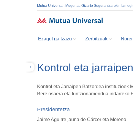
Mutua Universal, Mugenat, Gizarte Segurantzarekin lan egi
Ezagut gaitzazu
Zerbitzuak
Noren
Kontrol eta jarraipe
Itzuli
Kontrol eta Jarraipen Batzordea instituzioek
Bere osaera eta funtzionamendua indarreko Es
Presidentetza
Jaime Aguirre jauna de Cárcer eta Moreno