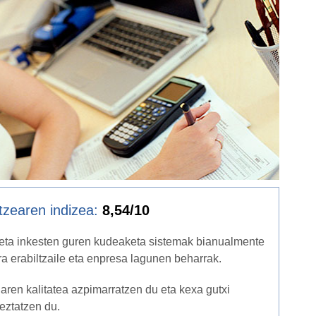
tzearen indizea:
8,54/10
 eta inkesten guren kudeaketa sistemak bianualmente
a erabiltzaile eta enpresa lagunen beharrak.
uaren kalitatea azpimarratzen du eta kexa gutxi
eztatzen du.