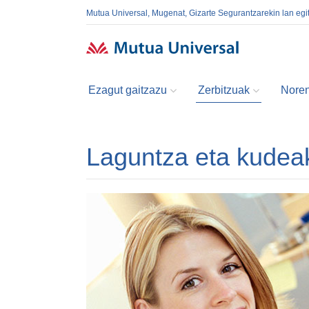
Mutua Universal, Mugenat, Gizarte Segurantzarekin lan egi
Ezagut gaitzazu
Zerbitzuak
Noren
Laguntza eta kudeak