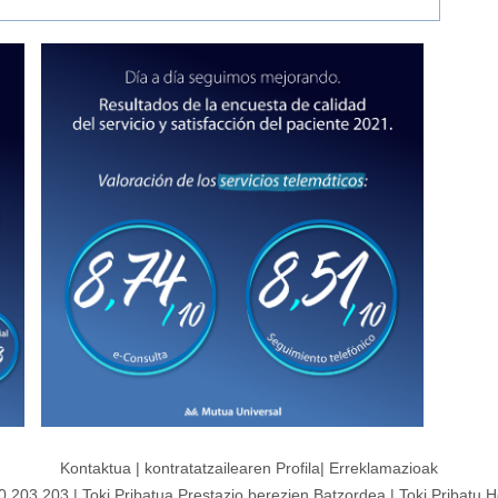
Kontaktua
|
kontratatzailearen
Profila|
Erreklamazioak
00 203 203
|
Toki Pribatua Prestazio berezien Batzordea
|
Toki Pribatu H