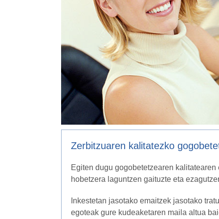
Zerbitzuaren kalitatezko gogobete
Egiten dugu gogobetetzearen kalitatearen
hobetzera laguntzen gaituzte eta ezagutzer
Inkestetan jasotako emaitzek jasotako trat
egoteak gure kudeaketaren maila altua bai