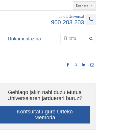
Euskara
Línea Universal
900 203 203
Dokumentazioa
X
Gehiago jakin nahi duzu Mutua
Universalaren jarduerari buruz?
Kontsultatu gure Urteko
Memoria