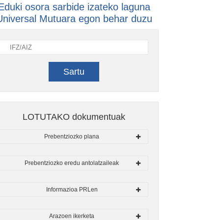
Eduki osora sarbide izateko laguna
Universal Mutuara egon behar duzu
Sartu
LOTUTAKO dokumentuak
Prebentziozko plana
Prebentziozko eredu antolatzaileak
Informazioa PRLen
Arazoen ikerketa