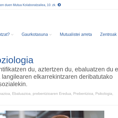
ten duen Mutua Kolaboratzailea, 10. zk.
tzat?
Gaurkotasuna
Mutualistei arreta
Zentroak
ziologia
ntifikatzen du, aztertzen du, ebaluatzen du e
 langilearen elkarrekintzaren deribatutako
sozialekin.
azioa, Ebaluazioa, prebentzioaren Eredua, Prebentzioa, Psikologia,