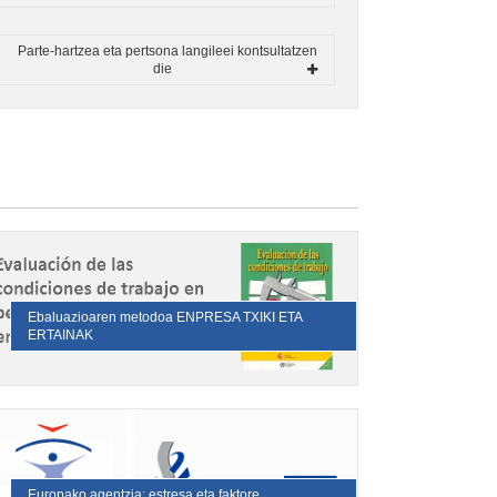
Parte-hartzea eta pertsona langileei kontsultatzen
die
Ebaluazioaren metodoa ENPRESA TXIKI ETA
ERTAINAK
Europako agentzia: estresa eta faktore