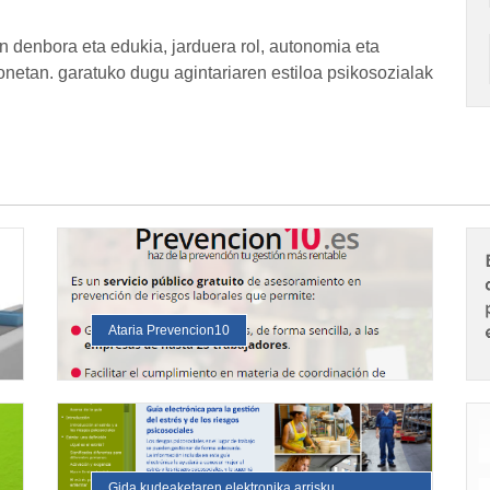
 denbora eta edukia, jarduera rol, autonomia eta
netan. garatuko dugu agintariaren estiloa psikosozialak
Ataria Prevencion10
Gida kudeaketaren elektronika arrisku