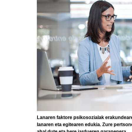
Lanaren faktore psikosozialak erakundeare
lanaren eta egitearen edukia. Zure pertso
ahal dute eta bere jardueren garapenera.