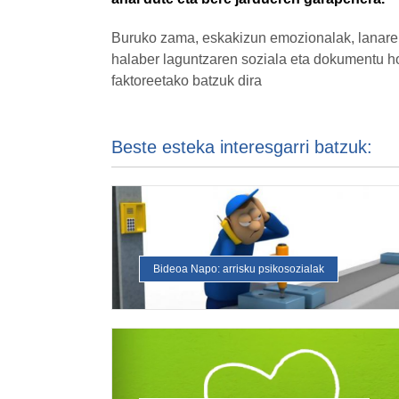
Buruko zama, eskakizun emozionalak, lanaren
halaber laguntzaren soziala eta dokumentu ho
faktoreetako batzuk dira
Beste esteka interesgarri batzuk:
Bideoa Napo: arrisku psikosozialak