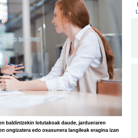
n baldintzekin lotutakoak daude, jardueraren
nen ongizatera edo osasunera langileak eragina izan