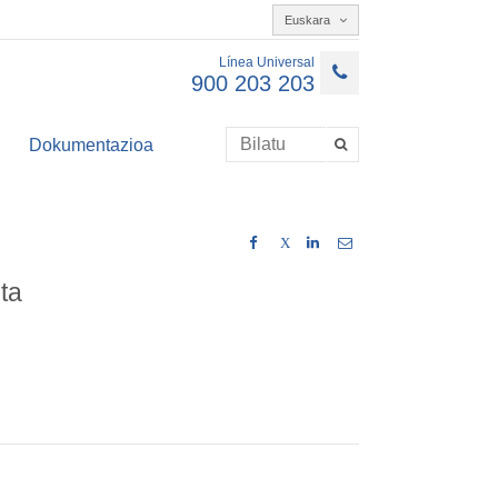
Euskara
Línea Universal
900 203 203
Dokumentazioa
X
ta