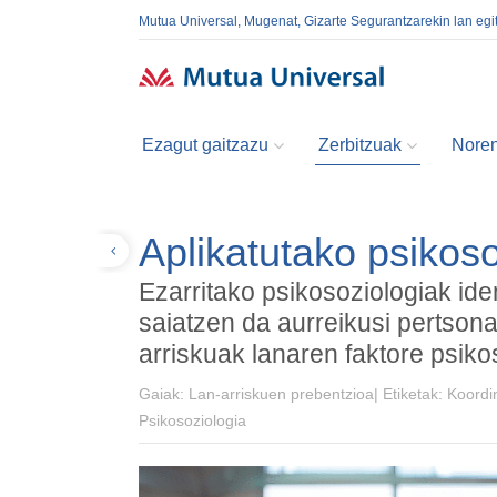
Mutua Universal, Mugenat, Gizarte Segurantzarekin lan egi
Ezagut gaitzazu
Zerbitzuak
Noren
Aplikatutako psikoso
Itzuli
Ezarritako psikosoziologiak ide
saiatzen da aurreikusi pertsona
arriskuak lanaren faktore psiko
Gaiak:
Lan-arriskuen prebentzioa|
Etiketak:
Koordin
Psikosoziologia