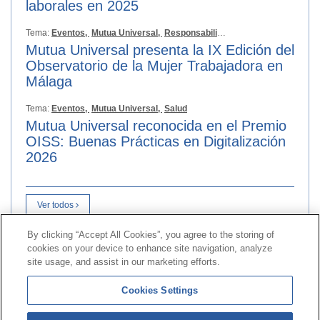
laborales en 2025
Tema:
Eventos,
Mutua Universal,
Responsabilidad Social
Mutua Universal presenta la IX Edición del
Observatorio de la Mujer Trabajadora en
Málaga
Tema:
Eventos,
Mutua Universal,
Salud
Mutua Universal reconocida en el Premio
OISS: Buenas Prácticas en Digitalización
2026
Ver todos
By clicking “Accept All Cookies”, you agree to the storing of
cookies on your device to enhance site navigation, analyze
Kontaktua
|
kontratatzailearen
Profila|
Erreklamazioak
site usage, and assist in our marketing efforts.
Lerro Unibertsala 900 203 203
|
Toki Pribatua Prestazio
Cookies Settings
berezien Batzordea
|
Toki Pribatu Hornitzailea Sanitarioa