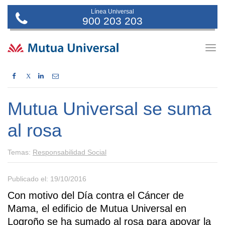
Línea Universal
900 203 203
Togg
navig
X
Mutua Universal se suma
al rosa
Temas:
Responsabilidad Social
Publicado el: 19/10/2016
Con motivo del Día contra el Cáncer de
Mama, el edificio de Mutua Universal en
Logroño se ha sumado al rosa para apoyar la