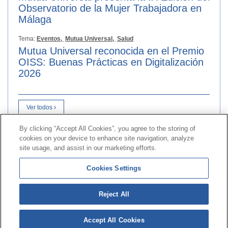
Observatorio de la Mujer Trabajadora en
Málaga
Tema:
Eventos,
Mutua Universal,
Salud
Mutua Universal reconocida en el Premio
OISS: Buenas Prácticas en Digitalización
2026
Ver todos
By clicking “Accept All Cookies”, you agree to the storing of
cookies on your device to enhance site navigation, analyze
Kontaktua
|
kontratatzailearen
Profila|
Erreklamazioak
site usage, and assist in our marketing efforts.
Lerro Unibertsala 900 203 203
|
Toki Pribatua Prestazio
Cookies Settings
berezien Batzordea
|
Toki Pribatu Hornitzailea Sanitarioa
Reject All
© 2026ko Universal Mutua|
Gunearen mapa
|
Legezko
abisua
|
Datu-babesaren
Politika|
cookieen
Politika
Accept All Cookies
Jarraitu bertan:
X