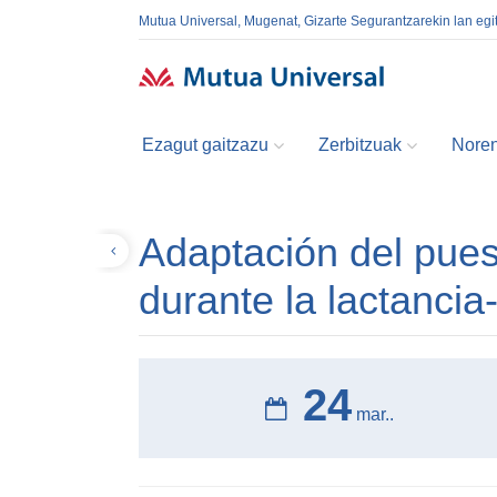
Mutua Universal, Mugenat, Gizarte Segurantzarekin lan egi
Ezagut gaitzazu
Zerbitzuak
Noren
Adaptación del pues
Volver
durante la lactanci
24
mar..