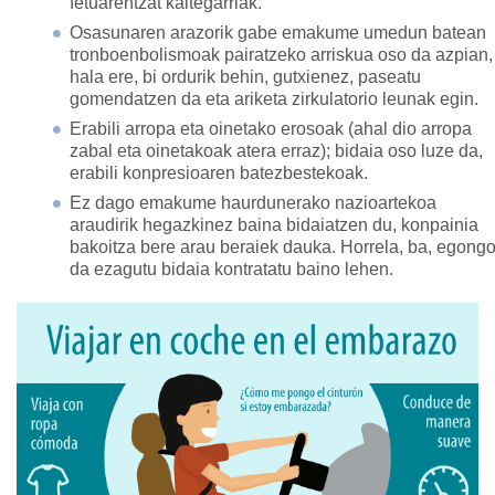
fetuarentzat kaltegarriak.
Osasunaren arazorik gabe emakume umedun batean
tronboenbolismoak pairatzeko arriskua oso da azpian,
hala ere, bi ordurik behin, gutxienez, paseatu
gomendatzen da eta ariketa zirkulatorio leunak egin.
Erabili arropa eta oinetako erosoak (ahal dio arropa
zabal eta oinetakoak atera erraz); bidaia oso luze da,
erabili konpresioaren batezbestekoak.
Ez dago emakume haurdunerako nazioartekoa
araudirik hegazkinez baina bidaiatzen du, konpainia
bakoitza bere arau beraiek dauka. Horrela, ba, egong
da ezagutu bidaia kontratatu baino lehen.