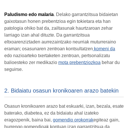
Paludismo edo malaria
. Delako garrantzitsua bidaietan
gaixotasun honen prebentzioa egin tokietara eta han
patologia ohiko bat da, zailtasunak haurtzaroan zehar
larriago izan ahal dituzte. Da garrantzitsua
eltxoaren
ziztaden aurrezaintzako neurriak muturreraino
eraman; osasunaren zentroan kontsultatzen
komeni da
edo nazioarteko txertaketen zentroan, pertsonalizatu
balioesteko zer medikazio
mota prebentziozkoa
behar du
seguirse.
2. Bidaiatu osasun kronikoaren arazo batekin
Osasun kronikoaren arazo bat eskuarki, izan, bezala, esate
baterako, diabetea, ez da bidaiatu ahal izateko
eragozpenik, baina bai,
gomendio orokorrak
egiteaz gain,
hurrengo gomendioak kontuan izan garrantzitsua da