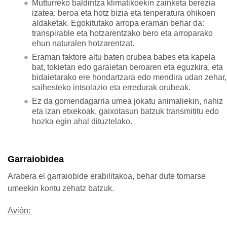
Mutturreko baldintza klimatikoekin zainketa berezia
izatea: beroa eta hotz bizia eta tenperatura ohikoen
aldaketak. Egokitutako arropa eraman behar da:
transpirable eta hotzarentzako bero eta arroparako
ehun naturalen hotzarentzat.
Eraman faktore altu baten orubea babes eta kapela
bat, tokietan edo garaietan beroaren eta eguzkira, eta
bidaietarako ere hondartzara edo mendira udan zehar,
saihesteko intsolazio eta erredurak orubeak.
Ez da gomendagarria umea jokatu animaliekin, nahiz
eta izan etxekoak, gaixotasun batzuk transmititu edo
hozka egin ahal dituztelako.
Garraiobidea
Arabera el garraiobide erabilitakoa, behar dute tomarse
umeekin kontu zehatz batzuk.
Avión: