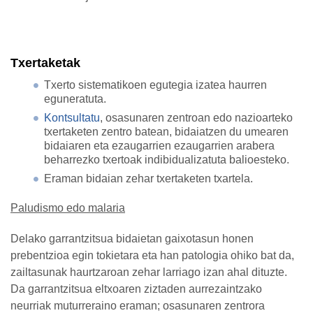
Txertaketak
Txerto sistematikoen egutegia izatea haurren
eguneratuta.
Kontsultatu
, osasunaren zentroan edo nazioarteko
txertaketen zentro batean, bidaiatzen du umearen
bidaiaren eta ezaugarrien ezaugarrien arabera
beharrezko
txertoak indibidualizatuta
balioesteko.
Eraman bidaian zehar txertaketen txartela.
Paludismo edo malaria
Delako garrantzitsua bidaietan gaixotasun honen
prebentzioa egin tokietara eta han patologia ohiko bat da,
zailtasunak haurtzaroan zehar larriago izan ahal dituzte.
Da garrantzitsua eltxoaren ziztaden aurrezaintzako
neurriak muturreraino eraman; osasunaren zentrora