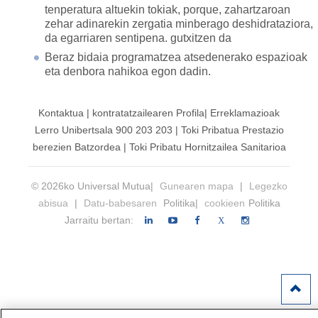
tenperatura altuekin tokiak, porque, zahartzaroan
zehar adinarekin zergatia minberago deshidrataziora,
da egarriaren sentipena. gutxitzen da
Beraz bidaia programatzea atsedenerako espazioak
eta denbora nahikoa egon dadin.
Kontaktua
|
kontratatzailearen
Profila|
Erreklamazioak
Lerro Unibertsala 900 203 203
|
Toki Pribatua Prestazio
berezien Batzordea
|
Toki Pribatu Hornitzailea Sanitarioa
© 2026ko Universal Mutua|
Gunearen mapa
|
Legezko
abisua
|
Datu-babesaren
Politika|
cookieen
Politika
Jarraitu bertan:
X