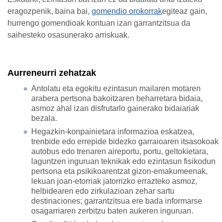
eragozpenik, baina bai,
gomendio orokorrak
egiteaz gain,
hurrengo gomendioak kontuan izan garrantzitsua da
saihesteko osasunerako arriskuak.
Aurreneurri zehatzak
Antolatu eta egokitu ezintasun mailaren motaren
arabera pertsona bakoitzaren beharretara bidaia,
asmoz ahal izan disfrutarlo gainerako bidaiariak
bezala.
Hegazkin-konpainietara informazioa eskatzea,
trenbide edo errepide bidezko garraioaren itsasokoak
autobus edo trenaren aireportu, portu, geltokietara,
laguntzen inguruan teknikak edo ezintasun fisikodun
pertsona eta psikikoarentzat gizon-emakumeenak,
lekuan joan-etorriak jatorrizko errazteko asmoz,
helbidearen edo zirkulazioan zehar sartu
destinaciones; garrantzitsua ere bada informarse
osagarriaren zerbitzu baten aukeren inguruan.