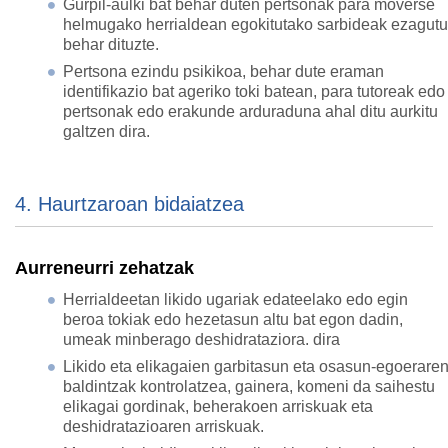
Gurpil-aulki bat behar duten pertsonak para moverse
helmugako herrialdean egokitutako sarbideak ezagutu
behar dituzte.
Pertsona ezindu psikikoa, behar dute eraman
identifikazio bat ageriko toki batean, para tutoreak edo
pertsonak edo erakunde arduraduna ahal ditu aurkitu
galtzen dira.
4. Haurtzaroan bidaiatzea
Aurreneurri zehatzak
Herrialdeetan likido ugariak edateelako edo egin
beroa tokiak edo hezetasun altu bat egon dadin,
umeak minberago deshidrataziora. dira
Likido eta elikagaien garbitasun eta osasun-egoerare
baldintzak kontrolatzea, gainera, komeni da saihestu
elikagai gordinak, beherakoen arriskuak eta
deshidratazioaren arriskuak.