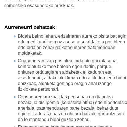
saihesteko osasunerako arriskuak.
Aurreneurri zehatzak
Bidaia baino lehen, erizainaren aurreko bisita bat egin
edo medikuari, asmoz asesorarse aldaketa posibleen
edo bidaian zehar gaixotasunaren tratamenduan
moldaketak.
Cuandonean izan posiblea, bidaiatu gaixotasuna
kontrolatutako fase batean egon dadin, porque,
ohituren ordutegiaren aldaketak elikaduran eta
atsedenean, aldaketak kliman edo altitudea, edo bidai
ohizkoak, aldaketa gehiago eragin ahal izango
lizkiokete pertsonari.
Osasunaren arazoak las pertsona con diabetea
bezala, la dislipemia (kolesterol altua) edo hipertentsi
arteriala, tratamenduaren parte bezala, behar dute
egin elikadura zehatzen ohitura batzuk, garrantzitsua
da lo mantendu bidai guztian zehar.