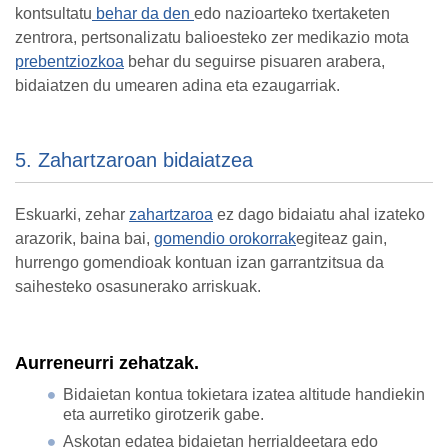
kontsultatu
behar da den
edo nazioarteko txertaketen
zentrora, pertsonalizatu
balioesteko zer medikazio mota
prebentziozkoa
behar du seguirse pisuaren arabera,
bidaiatzen du umearen adina eta ezaugarriak.
5. Zahartzaroan bidaiatzea
Eskuarki, zehar
zahartzaroa
ez dago bidaiatu ahal izateko
arazorik, baina bai,
gomendio orokorrak
egiteaz gain,
hurrengo gomendioak kontuan izan garrantzitsua da
saihesteko osasunerako arriskuak.
Aurreneurri zehatzak.
Bidaietan kontua tokietara izatea altitude handiekin
eta aurretiko girotzerik gabe.
Askotan edatea bidaietan herrialdeetara edo