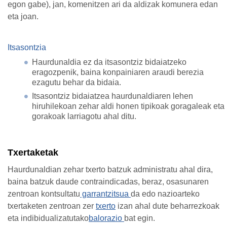
egon gabe), jan, komenitzen ari da aldizak komunera edan
eta joan.
Itsasontzia
Haurdunaldia ez da itsasontziz bidaiatzeko
eragozpenik, baina konpainiaren araudi berezia
ezagutu behar da bidaia.
Itsasontziz bidaiatzea haurdunaldiaren lehen
hiruhilekoan zehar aldi honen tipikoak goragaleak eta
gorakoak larriagotu ahal ditu.
Txertaketak
Haurdunaldian zehar txerto batzuk administratu ahal dira,
baina batzuk daude contraindicadas, beraz, osasunaren
zentroan kontsultatu
garrantzitsua
da edo nazioarteko
txertaketen zentroan zer
txerto
izan ahal dute beharrezkoak
eta indibidualizatutako
balorazio
bat egin.