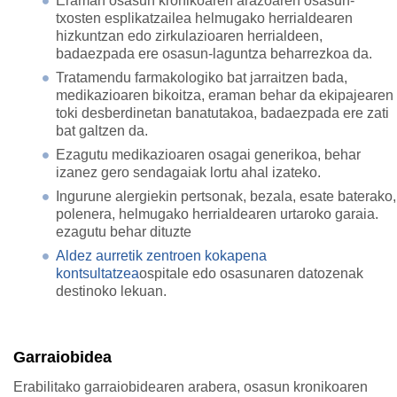
Eraman osasun kronikoaren arazoaren osasun-
txosten esplikatzailea helmugako herrialdearen
hizkuntzan edo zirkulazioaren herrialdeen,
badaezpada ere osasun-laguntza beharrezkoa da.
Tratamendu farmakologiko bat jarraitzen bada,
medikazioaren bikoitza, eraman behar da ekipajearen
toki desberdinetan banatutakoa, badaezpada ere zati
bat galtzen da.
Ezagutu medikazioaren osagai generikoa, behar
izanez gero sendagaiak lortu ahal izateko.
Ingurune alergiekin pertsonak, bezala, esate baterako,
polenera, helmugako herrialdearen urtaroko garaia.
ezagutu behar dituzte
Aldez aurretik zentroen kokapena
kontsultatzea
ospitale edo osasunaren datozenak
destinoko lekuan.
Garraiobidea
Erabilitako garraiobidearen arabera, osasun kronikoaren