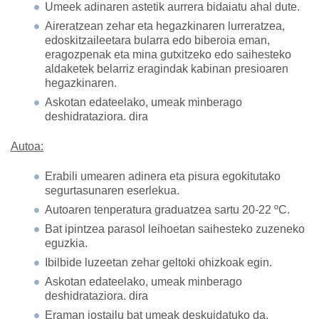
Umeek adinaren astetik aurrera bidaiatu ahal dute.
Aireratzean zehar eta hegazkinaren lurreratzea,
edoskitzaileetara bularra edo biberoia eman,
eragozpenak eta mina gutxitzeko edo saihesteko
aldaketek belarriz eragindak kabinan presioaren
hegazkinaren.
Askotan edateelako, umeak minberago
deshidrataziora. dira
Autoa:
Erabili umearen adinera eta pisura egokitutako
segurtasunaren eserlekua.
Autoaren tenperatura graduatzea sartu 20-22 ºC.
Bat ipintzea parasol leihoetan saihesteko zuzeneko
eguzkia.
Ibilbide luzeetan zehar geltoki ohizkoak egin.
Askotan edateelako, umeak minberago
deshidrataziora. dira
Eraman jostailu bat umeak deskuidatuko da.