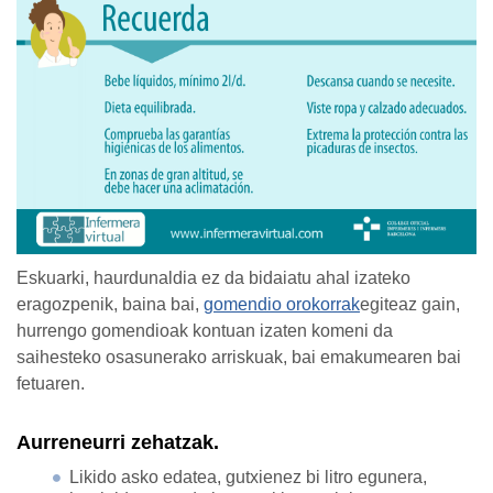
Eskuarki, haurdunaldia ez da bidaiatu ahal izateko
eragozpenik, baina bai,
gomendio orokorrak
egiteaz gain,
hurrengo gomendioak kontuan izaten komeni da
saihesteko osasunerako arriskuak, bai emakumearen bai
fetuaren.
Aurreneurri zehatzak.
Likido asko edatea, gutxienez bi litro egunera,