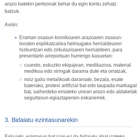
arazo batekin pertsonak behar du egin kontu zehatz
batzuk.
Avión:
Eraman osasun kronikoaren arazoaren osasun-
txosten esplikatzailea helmugako herrialdearen
hizkuntzan edo zirkulazioaren herrialdeen, para
presentarlo aireportuan hurrengo kasuetan:
cuando, eskuzko ekipajean, medikazioa, material
medikoa edo xiringak darama dute eta orratzak.
noiz gailu metalikoak daramate, bezala, esate
baterako, protesi artifizial bat edo taupada-markagai
bat, saihesteko emateko unean arazo edo aldaketak
segurtasun-egiaztapenen eskanerrek.
3. Bidaiatu ezintasunarekin
Eskuarki, ezintasun bat izan ez da bidaiatu ahal izateko