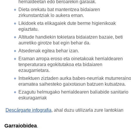
herrialdeetan edo beroarekin garaiak.
Dieta orekatu bat mantentzea bidaiaren
zirkunstantziak lo aukera eman.
Likidoek eta elikagaiek dute berme higienikoak
egiaztatu.
Altitude handiekin tokietara bidaiatzen bazaie, beti
aurretiko girotze bat egin behar da.
Atsedenak egitea behar izan.
Eraman arropa eroso eta oinetakoak herrialdearen
tenperaturara egokitutakoa eta bidaiaren
ezaugarrietara.
Intsektuen ziztaden aurka babes-neurriak muturrerain
eramatea saihesteko gaixotasun batzuen kutsatzea.
Ezagutu helmugako herrialdearen baliabide sanitario
eskuragarriak
Descárgarte infografia
, ahal duzu utilizarla zure lantokian
Garraiobidea
.