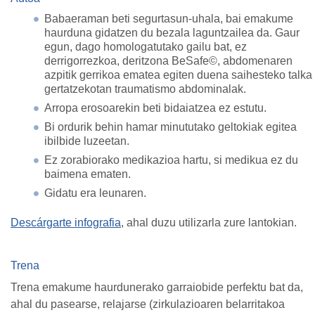
Babaeraman beti segurtasun-uhala, bai emakume
haurduna gidatzen du bezala laguntzailea da. Gaur
egun, dago homologatutako gailu bat, ez
derrigorrezkoa, deritzona BeSafe©, abdomenaren
azpitik gerrikoa ematea egiten duena saihesteko talka
gertatzekotan traumatismo abdominalak.
Arropa erosoarekin beti bidaiatzea ez estutu.
Bi ordurik behin hamar minututako geltokiak egitea
ibilbide luzeetan.
Ez zorabiorako medikazioa hartu, si medikua ez du
baimena ematen.
Gidatu era leunaren.
Descárgarte infografia
, ahal duzu utilizarla zure lantokian.
Trena
Trena emakume haurdunerako garraiobide perfektu bat da,
ahal du pasearse, relajarse (zirkulazioaren belarritakoa