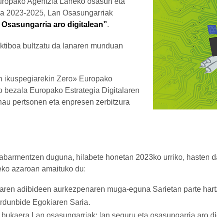
uropako Agentzia Laneko osasun eta
a 2023-2025, Lan Osasungarriak
 Osasungarria aro digitalean”
.
uktiboa bultzatu da lanaren munduan
en ikuspegiarekin Zero» Europako
o bezala Europako Estrategia Digitalaren
 hau pertsonen eta enpresen zerbitzura
barmentzen duguna, hilabete honetan 2023ko urriko, hasten d
eko azaroan amaituko du:
iaren adibideen aurkezpenaren muga-eguna Sarietan parte hart
ardunbide Egokiaren Saria.
bukaera Lan osasungarriak: lan seguru eta osasungarria aro digi