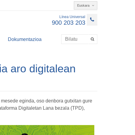
Euskara
Línea Universal
900 203 203
Dokumentazioa
 aro digitalean
rak mesede eginda, oso denbora gutxitan gure
Plataforma Digitaletan Lana bezala (TPD),