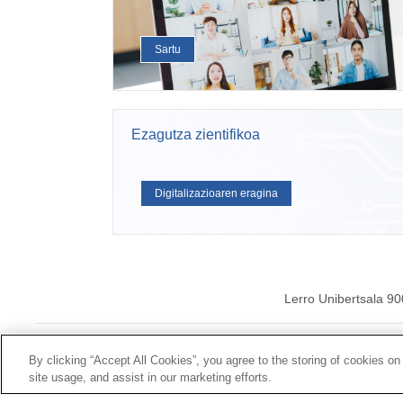
Sartu
Ezagutza zientifikoa
Digitalizazioaren eragina
Lerro Unibertsala 9
© 2026ko Universal
By clicking “Accept All Cookies”, you agree to the storing of cookies on
site usage, and assist in our marketing efforts.