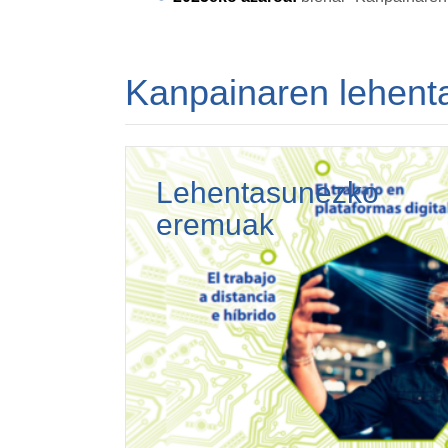
Kanpainaren lehent
Lehentasunezko
eremuak