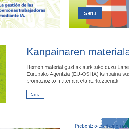
Sartu
Kanpainaren materiala
Hemen material guztiak aurkituko duzu Lan
Europako Agentzia (EU-OSHA) kanpaina sust
promoziozko materiala eta aurkezpenak.
Sartu
Prebentzio-teknikarien m