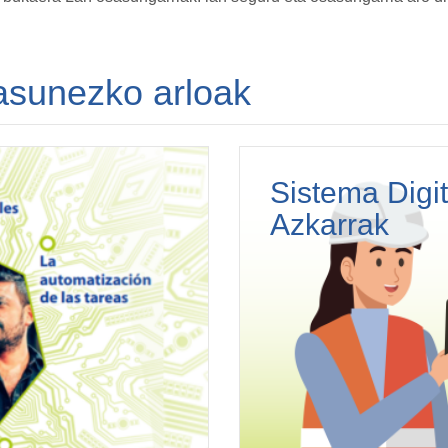
asunezko arloak
Sistema Digit
Azkarrak