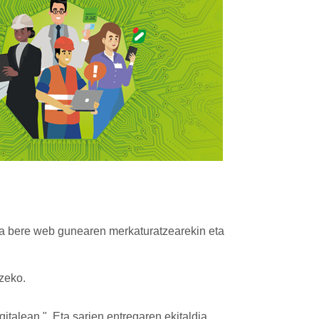
a bere web gunearen merkaturatzearekin eta
zeko.
talean ". Eta sarien entregaren ekitaldia.