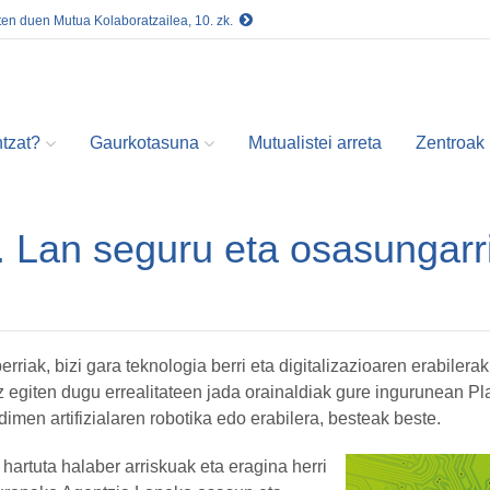
ten duen Mutua Kolaboratzailea, 10. zk.
tzat?
Gaurkotasuna
Mutualistei arreta
Zentroak
Lan seguru eta osasungarria
rriak, bizi gara teknologia berri eta digitalizazioaren erabile
itz egiten dugu errealitateen jada orainaldiak gure ingurunean 
imen artifizialaren robotika edo erabilera, besteak beste.
artuta halaber arriskuak eta eragina herri