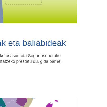
k eta baliabideak
eko osasun eta Segurtasunerako
atzeko prestatu du, gida barne,
apa