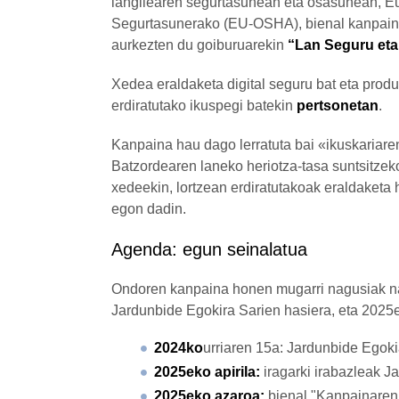
langilearen segurtasunean eta osasunean, E
Segurtasunerako (EU-OSHA), bienal kanpain
aurkezten du goiburuarekin
“Lan Seguru eta
Xedea eraldaketa digital seguru bat eta prod
erdiratutako ikuspegi batekin
pertsonetan
.
Kanpaina hau dago lerratuta bai «ikuskariar
Batzordearen laneko heriotza-tasa suntsitzek
xedeekin, lortzean erdiratutakoak eraldaketa
egon dadin.
Agenda: egun seinalatua
Ondoren kanpaina honen mugarri nagusiak na
Jardunbide Egokira Sarien hasiera, eta 2025
2024ko
urriaren 15a: Jardunbide Egok
2025eko apirila:
iragarki irabazleak J
2025eko azaroa:
bienal "Kanpainaren 