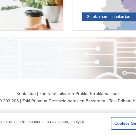
Gurekin harremanetan jarri
Kontaktua
|
kontratatzailearen
Profila|
Erreklamazioak
00 203 203
|
Toki Pribatua Prestazio berezien Batzordea
|
Toki Pribatu H
 Mutua|
Gunearen mapa
|
Legezko abisua
|
Datu-babesaren
Politi
 your device to enhance site navigation, analyze
Cookies Se
Jarraitu bertan:
X