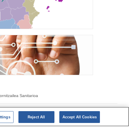
ornitzailea Sanitarioa
ka|
cookieen
Politika
ttings
Reject All
Accept All Cookies