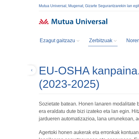
Mutua Universal, Mugenat, Gizarte Segurantzarekin lan egi
Ezagut gaitzazu
Zerbitzuak
Noren
EU-OSHA kanpaina. 
Itzuli
(2023-2025)
Sozietate batean. Honen lanaren modalitate be
era eraldatu dute bizi izateko eta lan egin. H
jardueren automatizazioa, lana urrunekoan, ad
Agertoki honen aukerak eta erronkak kontuan h