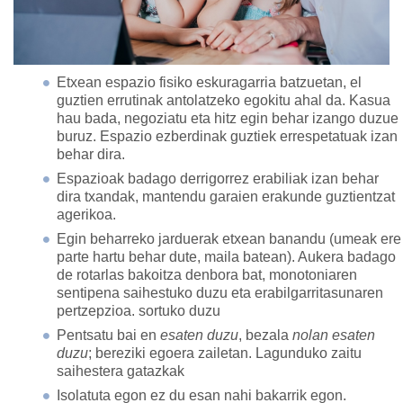
Etxean espazio fisiko eskuragarria batzuetan, el
guztien errutinak antolatzeko egokitu ahal da. Kasua
hau bada, negoziatu eta hitz egin behar izango duzue
buruz. Espazio ezberdinak guztiek errespetatuak izan
behar dira.
Espazioak badago derrigorrez erabiliak izan behar
dira txandak, mantendu garaien erakunde guztientzat
agerikoa.
Egin beharreko jarduerak etxean banandu (umeak ere
parte hartu behar dute, maila batean). Aukera badago
de rotarlas bakoitza denbora bat, monotoniaren
sentipena saihestuko duzu eta erabilgarritasunaren
pertzepzioa. sortuko duzu
Pentsatu bai en
esaten duzu
, bezala
nolan esaten
duzu
; bereziki egoera zailetan. Lagunduko zaitu
saihestera gatazkak
Isolatuta egon ez du esan nahi bakarrik egon.