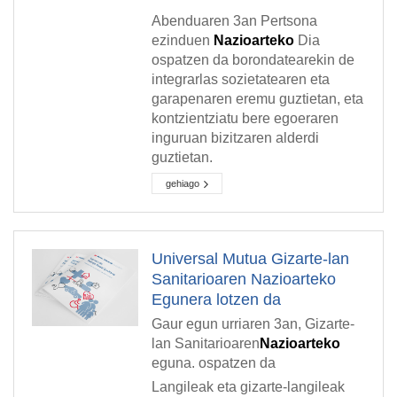
Abenduaren 3an Pertsona
ezinduen
Nazioarteko
Dia
ospatzen da borondatearekin de
integrarlas sozietatearen eta
garapenaren eremu guztietan, eta
kontzientziatu bere egoeraren
inguruan bizitzaren alderdi
guztietan.
gehiago
Universal Mutua Gizarte-lan
Sanitarioaren Nazioarteko
Egunera lotzen da
Gaur egun urriaren 3an, Gizarte-
lan Sanitarioaren
Nazioarteko
eguna. ospatzen da
Langileak eta gizarte-langileak