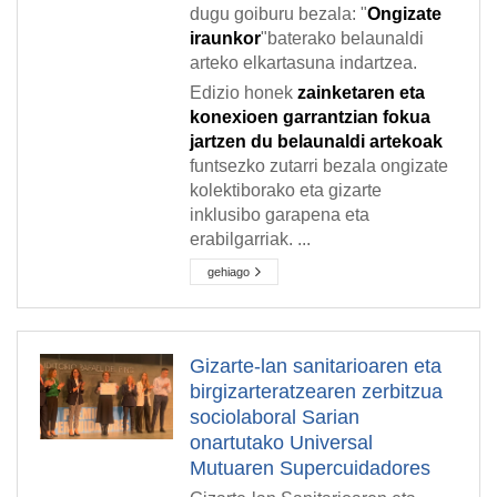
dugu goiburu bezala: "
Ongizate
iraunkor
"baterako belaunaldi
arteko elkartasuna indartzea.
Edizio honek
zainketaren eta
konexioen garrantzian fokua
jartzen du belaunaldi artekoak
funtsezko zutarri bezala ongizate
kolektiborako eta gizarte
inklusibo garapena eta
erabilgarriak. ...
gehiago
Gizarte-lan sanitarioaren eta
birgizarteratzearen zerbitzua
sociolaboral Sarian
onartutako Universal
Mutuaren Supercuidadores