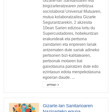
Gizarte-lan Sanitarioaren eta
birgizarteratzearen zerbitzua
sociolaboral Universal Mutuaren,
mutua kolaboratzailea Gizarte
Segurantzarekin, 2 akzesita
10ean Sarien edizioa lortu du
Supercuidadores, hobekuntzan
erakundeak eta pertsona
zaindarien eta enpresen lanak
antzematen dute sariak adineko
pertsonen bizi-kalitatearen,
pertsonak motaren bat
gaixotasuna pairatzen dute edo
ezintasun edota menpekotasuna
egoeran daude. ...
gehiago
Gizarte-lan Sanitarioaren
Nazioarteko eguna