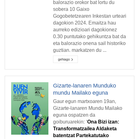
balorazio orokor bat lortu du
sobera 10 Gaixo
Gogobetetzearen Inkestan urteari
dagokion 2024. Emaitza hau
aurreko edizioari dagokionez
0.30 puntutako gehikuntza bat da
eta balorazio onena sail historiko
guztian. markatzen du ...
gehiago
Gizarte-lanaren Munduko
mundu Mailako eguna
Gaur egun martxoaren 19an,
Gizarte-lanaren Mundu Mailako
eguna ospatzen da
goiburuarekin: ‘
Ona Bizi izan:
Transformatzailea Aldaketa
batentzat Partekatutako