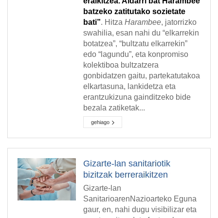
eraikitzea. Aldarri bat Harambee
batzeko zatitutako sozietate
bati”
. Hitza
Harambee
, jatorrizko
swahilia, esan nahi du “elkarrekin
botatzea”, “bultzatu elkarrekin”
edo “lagundu”, eta konpromiso
kolektiboa bultzatzera
gonbidatzen gaitu, partekatutakoa
elkartasuna, lankidetza eta
erantzukizuna gainditzeko bide
bezala zatiketak...
gehiago
Gizarte-lan sanitariotik
bizitzak berreraikitzen
Gizarte-lan
SanitarioarenNazioarteko Eguna
gaur, en, nahi dugu visibilizar eta