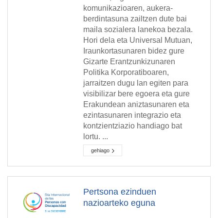
komunikazioaren, aukera-
berdintasuna zailtzen dute bai
maila sozialera lanekoa bezala.
Hori dela eta Universal Mutuan,
Iraunkortasunaren bidez gure
Gizarte Erantzunkizunaren
Politika Korporatiboaren,
jarraitzen dugu lan egiten para
visibilizar bere egoera eta gure
Erakundean aniztasunaren eta
ezintasunaren integrazio eta
kontzientziazio handiago bat
lortu. ...
gehiago
Pertsona ezinduen
nazioarteko eguna