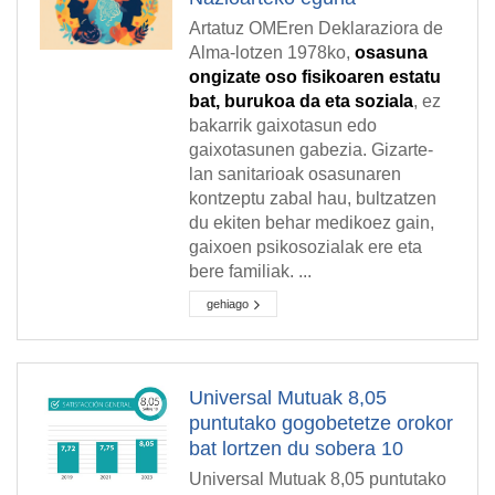
Artatuz OMEren Deklaraziora de
Alma-lotzen 1978ko,
osasuna
ongizate oso fisikoaren estatu
bat, burukoa da eta soziala
, ez
bakarrik gaixotasun edo
gaixotasunen gabezia. Gizarte-
lan sanitarioak osasunaren
kontzeptu zabal hau, bultzatzen
du ekiten behar medikoez gain,
gaixoen psikosozialak ere eta
bere familiak. ...
gehiago
Universal Mutuak 8,05
puntutako gogobetetze orokor
bat lortzen du sobera 10
Universal Mutuak 8,05 puntutako