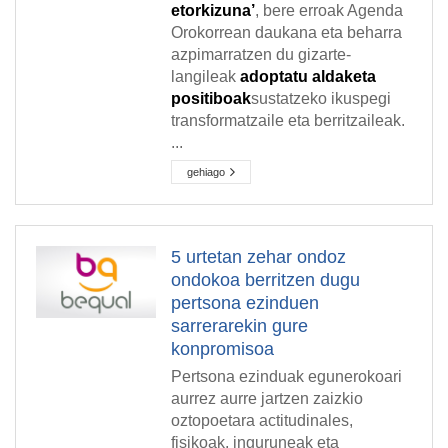
etorkizuna’
, bere erroak Agenda
Orokorrean daukana eta beharra
azpimarratzen du gizarte-
langileak
adoptatu aldaketa
positiboak
sustatzeko ikuspegi
transformatzaile eta berritzaileak.
...
gehiago
5 urtetan zehar ondoz
ondokoa berritzen dugu
pertsona ezinduen
sarrerarekin gure
konpromisoa
Pertsona ezinduak egunerokoari
aurrez aurre jartzen zaizkio
oztopoetara actitudinales,
fisikoak, inguruneak eta