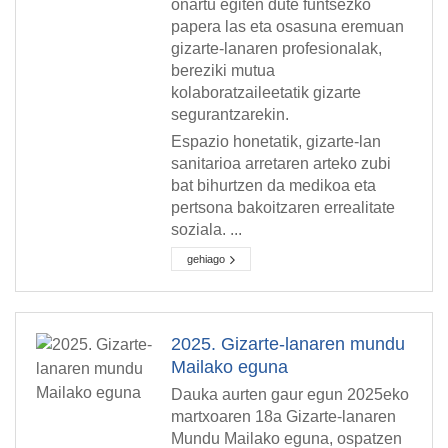
onartu egiten dute funtsezko
papera las eta osasuna eremuan
gizarte-lanaren profesionalak,
bereziki mutua
kolaboratzaileetatik gizarte
segurantzarekin.
Espazio honetatik, gizarte-lan
sanitarioa arretaren arteko zubi
bat bihurtzen da medikoa eta
pertsona bakoitzaren errealitate
soziala. ...
gehiago
2025. Gizarte-lanaren mundu
Mailako eguna
Dauka aurten gaur egun 2025eko
martxoaren 18a Gizarte-lanaren
Mundu Mailako eguna, ospatzen