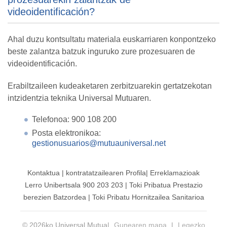
videoidentificación?
Ahal duzu kontsultatu materiala euskarriaren konpontzeko
beste zalantza batzuk inguruko zure prozesuaren de
videoidentificación.
Erabiltzaileen kudeaketaren zerbitzuarekin gertatzekotan
intzidentzia teknika Universal Mutuaren.
Telefonoa: 900 108 200​
Posta elektronikoa:
gestionusuarios@mutuauniversal.net
Kontaktua
|
kontratatzailearen
Profila|
Erreklamazioak
Lerro Unibertsala 900 203 203
|
Toki Pribatua Prestazio
berezien Batzordea
|
Toki Pribatu Hornitzailea Sanitarioa
© 2026ko Universal Mutua|
Gunearen mapa
|
Legezko