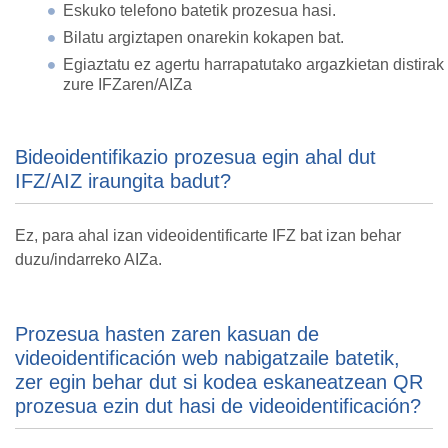
Eskuko telefono batetik prozesua hasi.
Bilatu argiztapen onarekin kokapen bat.
Egiaztatu ez agertu harrapatutako argazkietan distirak
zure IFZaren/AIZa
Bideoidentifikazio prozesua egin ahal dut
IFZ/AIZ iraungita badut?
Ez, para ahal izan videoidentificarte IFZ bat izan behar
duzu/indarreko AIZa.
Prozesua hasten zaren kasuan de
videoidentificación web nabigatzaile batetik,
zer egin behar dut si kodea eskaneatzean QR
prozesua ezin dut hasi de videoidentificación?