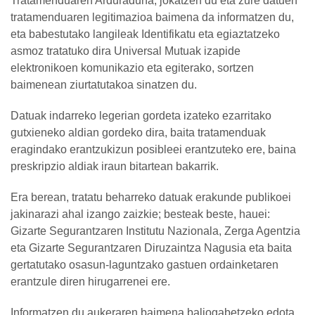
Tratamenduaren Arduraduna, jokatzen du eta zure datuen
tratamenduaren legitimazioa baimena da informatzen du,
eta babestutako langileak Identifikatu eta egiaztatzeko
asmoz tratatuko dira Universal Mutuak izapide
elektronikoen komunikazio eta egiterako, sortzen
baimenean ziurtatutakoa sinatzen du.
Datuak indarreko legerian gordeta izateko ezarritako
gutxieneko aldian gordeko dira, baita tratamenduak
eragindako erantzukizun posibleei erantzuteko ere, baina
preskripzio aldiak iraun bitartean bakarrik.
Era berean, tratatu beharreko datuak erakunde publikoei
jakinarazi ahal izango zaizkie; besteak beste, hauei:
Gizarte Segurantzaren Institutu Nazionala, Zerga Agentzia
eta Gizarte Segurantzaren Diruzaintza Nagusia eta baita
gertatutako osasun-laguntzako gastuen ordainketaren
erantzule diren hirugarrenei ere.
Informatzen du aukeraren baimena baliogabetzeko edota