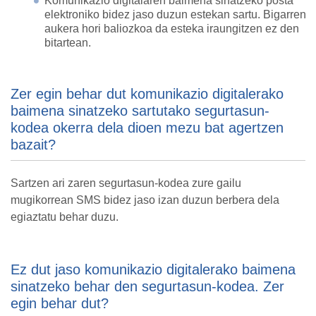
Komunikazio digitalaren baimena sinatzeko posta
elektroniko bidez jaso duzun estekan sartu. Bigarren
aukera hori baliozkoa da esteka iraungitzen ez den
bitartean.
Zer egin behar dut komunikazio digitalerako
baimena sinatzeko sartutako segurtasun-
kodea okerra dela dioen mezu bat agertzen
bazait?
Sartzen ari zaren segurtasun-kodea zure gailu
mugikorrean SMS bidez jaso izan duzun berbera dela
egiaztatu behar duzu.
Ez dut jaso komunikazio digitalerako baimena
sinatzeko behar den segurtasun-kodea. Zer
egin behar dut?