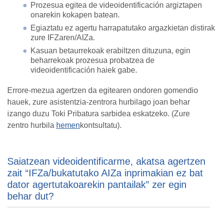
Prozesua egitea de videoidentificación argiztapen
onarekin kokapen batean.
Egiaztatu ez agertu harrapatutako argazkietan distirak
zure IFZaren/AIZa.
Kasuan betaurrekoak erabiltzen dituzuna, egin
beharrekoak prozesua probatzea de
videoidentificación haiek gabe.
Errore-mezua agertzen da egitearen ondoren gomendio
hauek, zure asistentzia-zentrora hurbilago joan behar
izango duzu Toki Pribatura sarbidea eskatzeko. (Zure
zentro hurbila
hemen
kontsultatu).
Saiatzean videoidentificarme, akatsa agertzen
zait “IFZa/bukatutako AIZa inprimakian ez bat
dator agertutakoarekin pantailak” zer egin
behar dut?