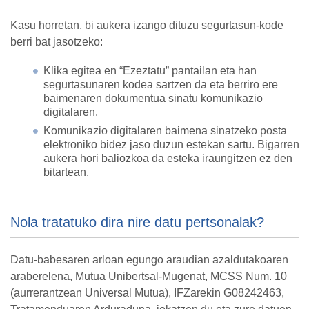
Kasu horretan, bi aukera izango dituzu segurtasun-kode
berri bat jasotzeko:
Klika egitea en “Ezeztatu” pantailan eta han
segurtasunaren kodea sartzen da eta berriro ere
baimenaren dokumentua sinatu komunikazio
digitalaren.
Komunikazio digitalaren baimena sinatzeko posta
elektroniko bidez jaso duzun estekan sartu. Bigarren
aukera hori baliozkoa da esteka iraungitzen ez den
bitartean.
Nola tratatuko dira nire datu pertsonalak?
Datu-babesaren arloan egungo araudian azaldutakoaren
araberelena, Mutua Unibertsal-Mugenat, MCSS Num. 10
(aurrerantzean Universal Mutua), IFZarekin G08242463,