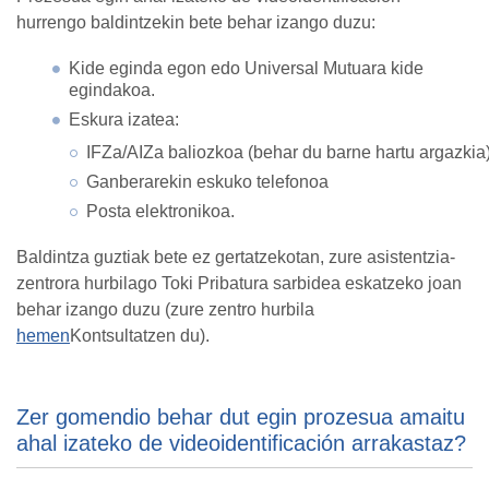
hurrengo baldintzekin bete behar izango duzu:
Kide eginda egon edo Universal Mutuara kide
egindakoa.
Eskura izatea:
IFZa/AIZa baliozkoa (behar du barne hartu argazkia)
Ganberarekin eskuko telefonoa
Posta elektronikoa.
Baldintza guztiak bete ez gertatzekotan, zure asistentzia-
zentrora hurbilago Toki Pribatura sarbidea eskatzeko joan
behar izango duzu (zure zentro hurbila
hemen
Kontsultatzen du).
Zer gomendio behar dut egin prozesua amaitu
ahal izateko de videoidentificación arrakastaz?