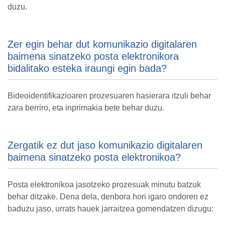
duzu.
Zer egin behar dut komunikazio digitalaren
baimena sinatzeko posta elektronikora
bidalitako esteka iraungi egin bada?
Bideoidentifikazioaren prozesuaren hasierara itzuli behar
zara berriro, eta inprimakia bete behar duzu.
Zergatik ez dut jaso komunikazio digitalaren
baimena sinatzeko posta elektronikoa?
Posta elektronikoa jasotzeko prozesuak minutu batzuk
behar ditzake. Dena dela, denbora hori igaro ondoren ez
baduzu jaso, urrats hauek jarraitzea gomendatzen dizugu: