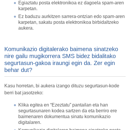
Egiaztatu posta elektronikoa ez dagoela spam-aren
karpetan.
Ez baduzu aurkitzen sarrera-ontzian edo spam-aren
karpetan, sakatu posta elektronikoa birbidaltzeko
aukera.
Komunikazio digitalerako baimena sinatzeko
nire gailu mugikorrera SMS bidez bidalitako
segurtasun-gakoa iraungi egin da. Zer egin
behar dut?
Kasu horretan, bi aukera izango dituzu segurtasun-kode
berri bat jasotzeko:
Klika egitea en “Ezeztatu” pantailan eta han
segurtasunaren kodea sartzen da eta berriro ere
baimenaren dokumentua sinatu komunikazio
digitalaren.