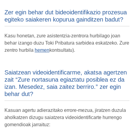
Zer egin behar dut bideoidentifikazio prozesua
egiteko saiakeren kopurua gainditzen badut?
Kasu honetan, zure asistentzia-zentrora hurbilago joan
behar izango duzu Toki Pribatura sarbidea eskatzeko. Zure
zentro hurbila
hemen
kontsultatu).
Saiatzean videoidentificarme, akatsa agertzen
zait “Zure nortasuna egiaztatu posiblea ez da
izan. Mesedez, saia zaitez berriro.” zer egin
behar dut?
Kasuan agertu adierazitako errore-mezua, jiratzen duzula
aholkatzen dizugu saiatzera videoidentificarte hurrengo
gomendioak jarraituz: