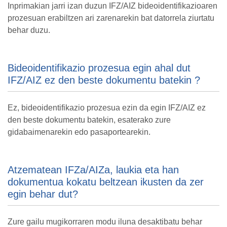
Inprimakian jarri izan duzun IFZ/AIZ bideoidentifikazioaren
prozesuan erabiltzen ari zarenarekin bat datorrela ziurtatu
behar duzu.
Bideoidentifikazio prozesua egin ahal dut
IFZ/AIZ ez den beste dokumentu batekin ?
Ez, bideoidentifikazio prozesua ezin da egin IFZ/AIZ ez
den beste dokumentu batekin, esaterako zure
gidabaimenarekin edo pasaportearekin.
Atzematean IFZa/AIZa, laukia eta han
dokumentua kokatu beltzean ikusten da zer
egin behar dut?
Zure gailu mugikorraren modu iluna desaktibatu behar