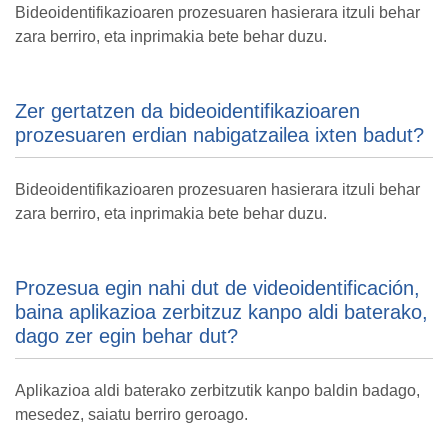
Bideoidentifikazioaren prozesuaren hasierara itzuli behar
zara berriro, eta inprimakia bete behar duzu.
Zer gertatzen da bideoidentifikazioaren
prozesuaren erdian nabigatzailea ixten badut?
Bideoidentifikazioaren prozesuaren hasierara itzuli behar
zara berriro, eta inprimakia bete behar duzu.
Prozesua egin nahi dut de videoidentificación,
baina aplikazioa zerbitzuz kanpo aldi baterako,
dago zer egin behar dut?
Aplikazioa aldi baterako zerbitzutik kanpo baldin badago,
mesedez, saiatu berriro geroago.