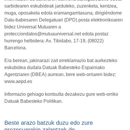
sarbidearen eskubideak jarduteko, zuzenketa, kentzea,
muga, oposaketa edota eramangarritasuna, dirigiéndome
Datu-babesaren Delegatuari (DPD) posta elektronikoaren
bidez Universal Mutuaren a
protecciondatos@mutuauniversal.net edota postaz
hurrengo helbidera: Av. Tibidabo, 17-19, (08022)
Barcelona.
Era berean, jakinarazi zait erreklamazio bat aurkezteko
eskubidea dudala Datuak Babesteko Espainiako
Agentziaren (DBEA) aurrean, bere web-orriaren bidez:
www.aepd.es
Informazio gehiago kontsulta dezakezu gure web-orriko
Datuak Babesteko Politikan.
Beste arazo batzuk duzu edo zure
prozesuarekin zalantzak de