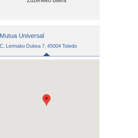
Zuzeneko bilera
Mutua Universal
C. Lermako Dukea 7, 45004 Toledo