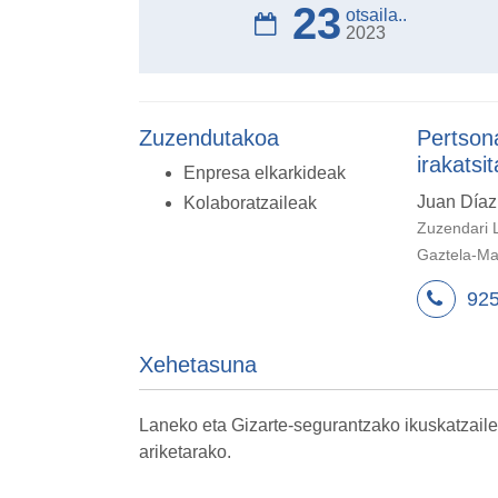
23
otsaila..
2023
Zuzendutakoa
Pertson
irakatsit
Enpresa elkarkideak
Juan Díaz
Kolaboratzaileak
Zuzendari L
Gaztela-Ma
925
Xehetasuna
Laneko eta Gizarte-segurantzako ikuskatzaile
ariketarako.