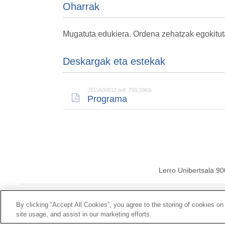
Oharrak
Mugatuta edukiera. Ordena zehatzak egokitut
Deskargak eta estekak
JEDA00812.pdf 799,59Kb
Programa
Lerro Unibertsala 9
© 2026ko Universal
By clicking “Accept All Cookies”, you agree to the storing of cookies on
site usage, and assist in our marketing efforts.