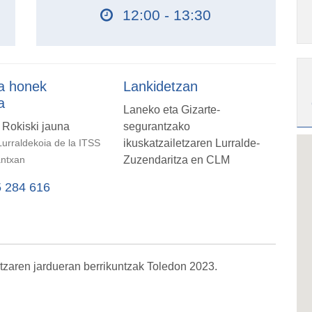
12:00 - 13:30
a honek
Lankidetzan
a
Laneko eta Gizarte-
 Rokiski jauna
segurantzako
ikuskatzailetzaren Lurralde-
urraldekoia de la ITSS
Zuzendaritza en CLM
ntxan
 284 616
tzaren jardueran berrikuntzak Toledon 2023.