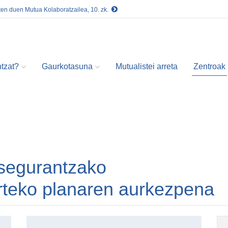
ten duen Mutua Kolaboratzailea, 10. zk.
tzat?
Gaurkotasuna
Mutualistei arreta
Zentroak
-segurantzako
urteko planaren aurkezpena