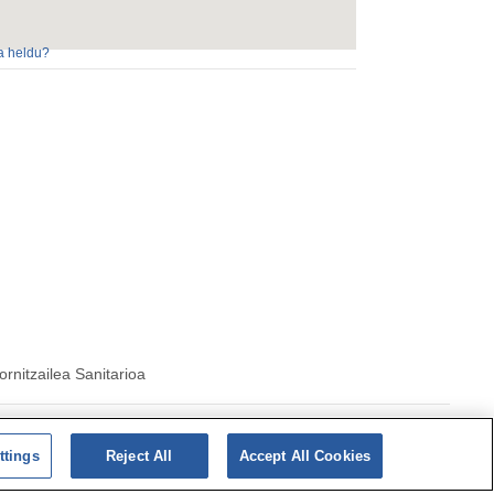
a heldu?
ornitzailea Sanitarioa
ka|
cookieen
Politika
ttings
Reject All
Accept All Cookies