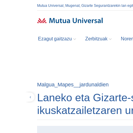
Mutua Universal, Mugenat, Gizarte Segurantzarekin lan egi
Ezagut gaitzazu
Zerbitzuak
Noren
Malgua_Mapes__jardunaldien
Laneko eta Gizarte
Itzuli
ikuskatzailetzaren 