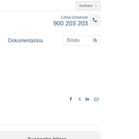
Euskara
Línea Universal
900 203 203
Dokumentazioa
X