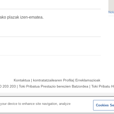
Nol
ako plazak izen-ematea.
Kontaktua
|
kontratatzailearen
Profila|
Erreklamazioak
00 203 203
|
Toki Pribatua Prestazio berezien Batzordea
|
Toki Pribatu H
 Mutua|
Gunearen mapa
|
Legezko abisua
|
Datu-babesaren
Politi
 your device to enhance site navigation, analyze
Cookies Se
Jarraitu bertan:
X