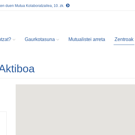
ten duen Mutua Kolaboratzailea, 10. zk.
tzat?
Gaurkotasuna
Mutualistei arreta
Zentroak
 Aktiboa