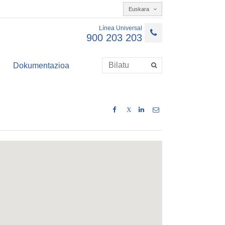
Euskara
Línea Universal
900 203 203
Dokumentazioa
X