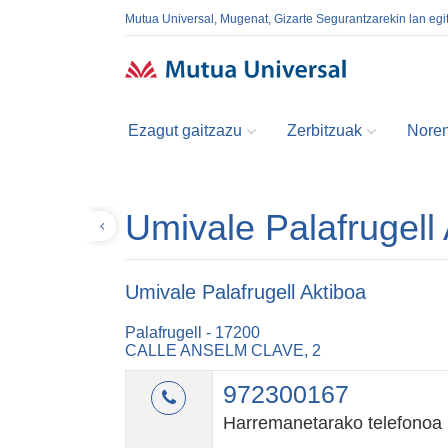
Mutua Universal, Mugenat, Gizarte Segurantzarekin lan egi
Ezagut gaitzazu
Zerbitzuak
Noren
Umivale Palafrugell
Itzuli
Umivale Palafrugell Aktiboa
Palafrugell - 17200
CALLE ANSELM CLAVE, 2
972300167
Harremanetarako telefonoa