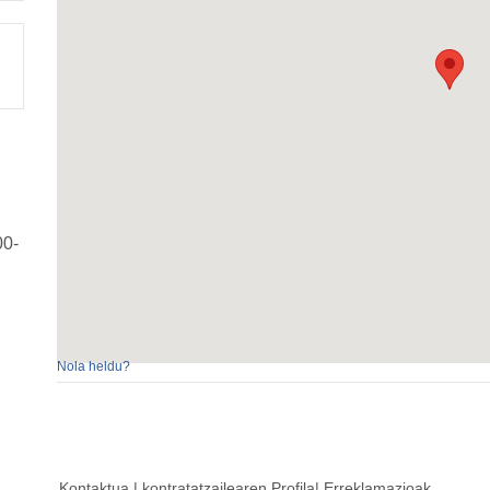
00-
Nola heldu?
Kontaktua
|
kontratatzailearen
Profila|
Erreklamazioak