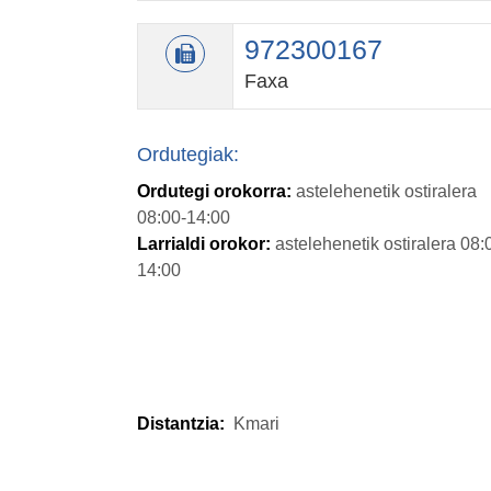
972300167
Faxa
Ordutegiak:
Ordutegi orokorra:
astelehenetik ostiralera
08:00-14:00
Larrialdi orokor:
astelehenetik ostiralera 08:
14:00
Distantzia:
Kmari