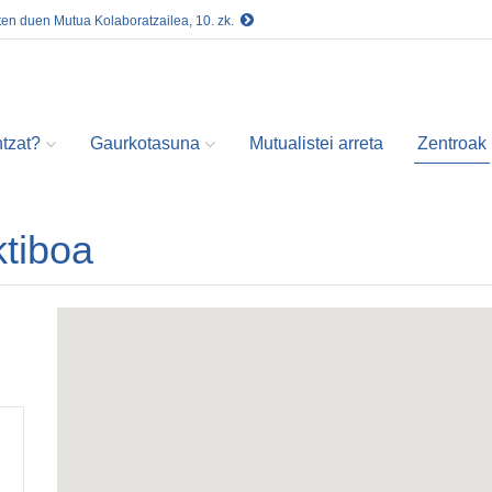
ten duen Mutua Kolaboratzailea, 10. zk.
tzat?
Gaurkotasuna
Mutualistei arreta
Zentroak
tiboa