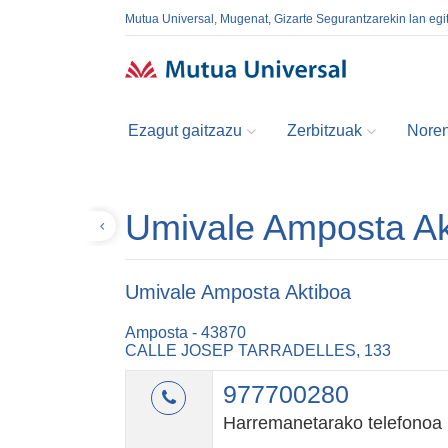
Mutua Universal, Mugenat, Gizarte Segurantzarekin lan egi
Ezagut gaitzazu
Zerbitzuak
Noren
Umivale Amposta Ak
Itzuli
Umivale Amposta Aktiboa
Amposta - 43870
CALLE JOSEP TARRADELLES, 133
977700280
Harremanetarako telefonoa