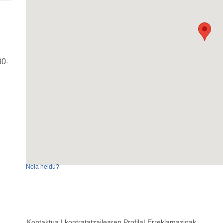
30-
Nola heldu?
Kontaktua
|
kontratatzailearen
Profila|
Erreklamazioak