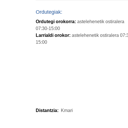
Ordutegiak:
Ordutegi orokorra:
astelehenetik ostiralera
07:30-15:00
Larrialdi orokor:
astelehenetik ostiralera 07:
15:00
Distantzia:
Kmari