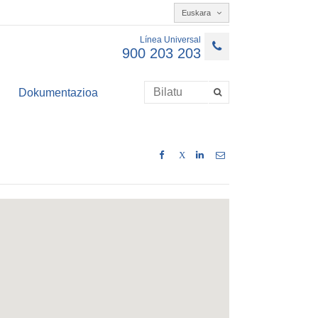
Euskara
Línea Universal
900 203 203
Dokumentazioa
X