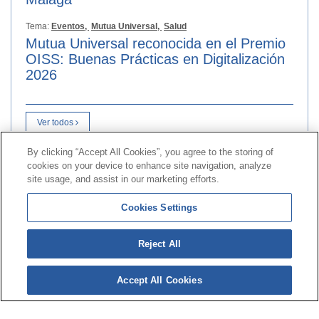
Tema:
Eventos,
Mutua Universal,
Salud
Mutua Universal reconocida en el Premio
OISS: Buenas Prácticas en Digitalización
2026
Ver todos
By clicking “Accept All Cookies”, you agree to the storing of
cookies on your device to enhance site navigation, analyze
Kontaktua
|
kontratatzailearen
Profila|
Erreklamazioak
site usage, and assist in our marketing efforts.
Lerro Unibertsala 900 203 203
|
Toki Pribatua Prestazio
Cookies Settings
berezien Batzordea
|
Toki Pribatu Hornitzailea Sanitarioa
Reject All
© 2026ko Universal Mutua|
Gunearen mapa
|
Legezko
abisua
|
Datu-babesaren
Politika|
cookieen
Politika
Accept All Cookies
Jarraitu bertan:
X