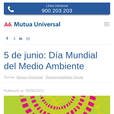
Línea Universal
900 203 203
Togg
navig
X
5 de junio: Día Mundial
del Medio Ambiente
Temas:
Mutua Universal
Responsabilidad Social
Publicado el: 05/06/2023