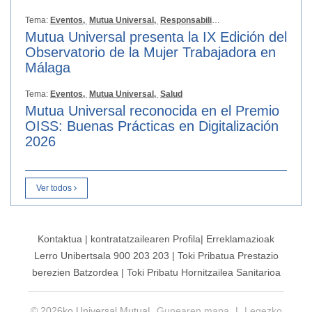
Tema:
Eventos,
Mutua Universal,
Responsabilidad Social
Mutua Universal presenta la IX Edición del
Observatorio de la Mujer Trabajadora en
Málaga
Tema:
Eventos,
Mutua Universal,
Salud
Mutua Universal reconocida en el Premio
OISS: Buenas Prácticas en Digitalización
2026
Ver todos
Kontaktua
|
kontratatzailearen
Profila|
Erreklamazioak
Lerro Unibertsala 900 203 203
|
Toki Pribatua Prestazio
berezien Batzordea
|
Toki Pribatu Hornitzailea Sanitarioa
© 2026ko Universal Mutua|
Gunearen mapa
|
Legezko