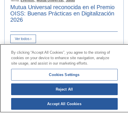
Tema:
Eventos,
Mutua Universal,
Salud
Mutua Universal reconocida en el Premio
OISS: Buenas Prácticas en Digitalización
2026
Ver todos
By clicking “Accept All Cookies”, you agree to the storing of
cookies on your device to enhance site navigation, analyze
Kontaktua
|
kontratatzailearen
Profila|
Erreklamazioak
site usage, and assist in our marketing efforts.
Lerro Unibertsala 900 203 203
|
Toki Pribatua Prestazio
berezien Batzordea
|
Toki Pribatu Hornitzailea Sanitarioa
Cookies Settings
© 2026ko Universal Mutua|
Gunearen mapa
|
Legezko
Reject All
abisua
|
Datu-babesaren
Politika|
cookieen
Politika
Jarraitu bertan:
X
Accept All Cookies