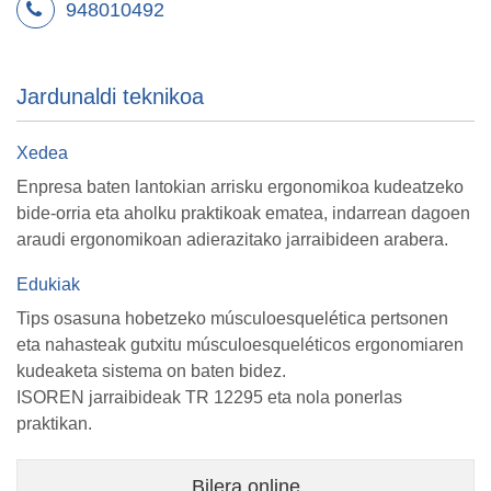
948010492
Jardunaldi teknikoa
Xedea
Enpresa baten lantokian arrisku ergonomikoa kudeatzeko
bide-orria eta aholku praktikoak ematea, indarrean dagoen
araudi ergonomikoan adierazitako jarraibideen arabera.
Edukiak
Tips osasuna hobetzeko músculoesquelética pertsonen
eta nahasteak gutxitu músculoesqueléticos ergonomiaren
kudeaketa sistema on baten bidez.
ISOREN jarraibideak TR 12295 eta nola ponerlas
praktikan.
Bilera online