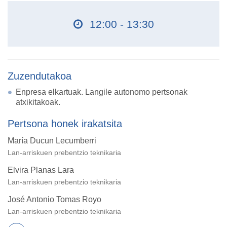
12:00 - 13:30
Zuzendutakoa
Enpresa elkartuak. Langile autonomo pertsonak
atxikitakoak.
Pertsona honek irakatsita
María Ducun Lecumberri
Lan-arriskuen prebentzio teknikaria
Elvira Planas Lara
Lan-arriskuen prebentzio teknikaria
José Antonio Tomas Royo
Lan-arriskuen prebentzio teknikaria