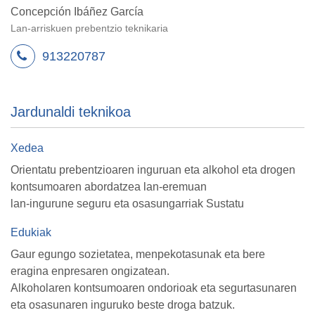
Concepción Ibáñez García
Lan-arriskuen prebentzio teknikaria
913220787
Jardunaldi teknikoa
Xedea
Orientatu prebentzioaren inguruan eta alkohol eta drogen
kontsumoaren abordatzea lan-eremuan
lan-ingurune seguru eta osasungarriak Sustatu
Edukiak
Gaur egungo sozietatea, menpekotasunak eta bere
eragina enpresaren ongizatean.
Alkoholaren kontsumoaren ondorioak eta segurtasunaren
eta osasunaren inguruko beste droga batzuk.