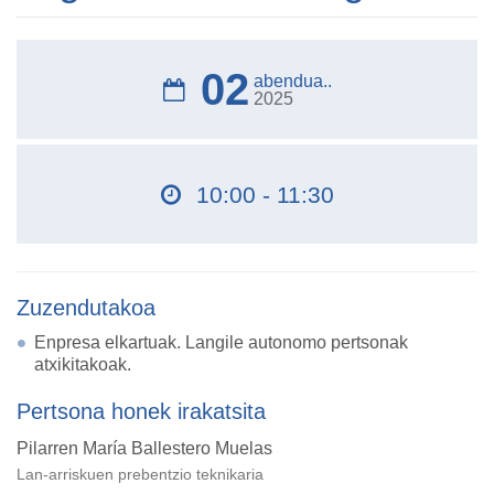
02
abendua..
2025
10:00 - 11:30
Zuzendutakoa
Enpresa elkartuak. Langile autonomo pertsonak
atxikitakoak.
Pertsona honek irakatsita
Pilarren María Ballestero Muelas
Lan-arriskuen prebentzio teknikaria