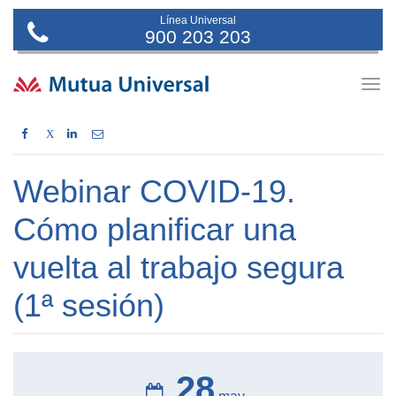
Línea Universal
900 203 203
Togg
navig
X
Webinar COVID-19.
Cómo planificar una
vuelta al trabajo segura
(1ª sesión)
28